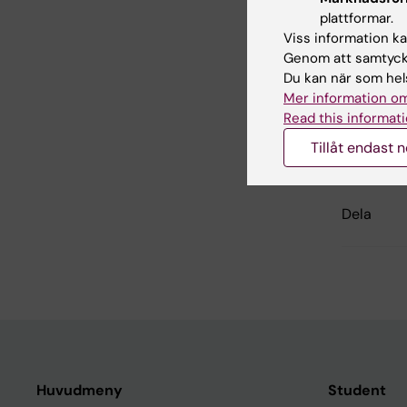
plattformar.
Cell- oc
Viss information kan
Genom att samtycka
Du kan när som hels
Inn
Mer information om
Cam
Read this informati
Redaktör:
Lin
Tillåt endast 
Sidan uppda
Dela
Huvudmeny
Student