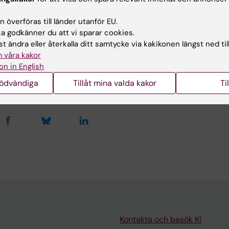
h molekylärbiologi
Cellbiologi
 överföras till länder utanför EU.
 godkänner du att vi sparar cookies.
t ändra eller återkalla ditt samtycke via kakikonen längst ned til
ehållsgranskare:
 våra kakor
illa Björkegren
on in English
da Lindell
nödvändiga
Tillåt mina valda kakor
Ti
terad:
2026-08-05
Kontakta och besök KI