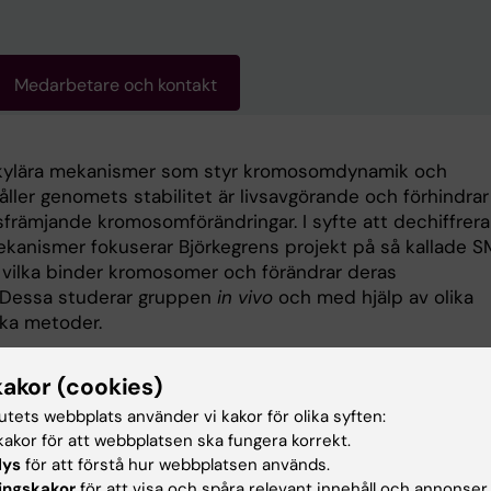
Medarbetare och kontakt
kylära mekanismer som styr kromosomdynamik och
ller genomets stabilitet är livsavgörande och förhindrar
främjande kromosomförändringar. I syfte att dechiffrera
kanismer fokuserar Björkegrens projekt på så kallade 
 vilka binder kromosomer och förändrar deras
. Dessa studerar gruppen
in vivo
och med hjälp av olika
ka metoder.
rmation om vår forskargrupp finns på den
engelska sidan
kakor (cookies)
tutets webbplats använder vi kakor för olika syften:
akor för att webbplatsen ska fungera korrekt.
lys
för att förstå hur webbplatsen används.
gsområden:
ingskakor
för att visa och spåra relevant innehåll och annonser