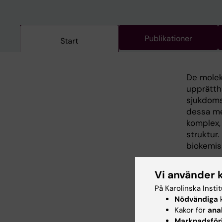
Publikationer
Start
De mole
upprätthå
sjukdoms
dessa me
komplex,
struktur
biokemis
Mer info
Vi använder 
På Karolinska Insti
Nödvändiga
k
Kakor för
ana
Forsknin
Marknadsför