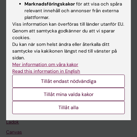
Marknadsföringskakor
för att visa och spåra
relevant innehåll och annonser från externa
Huvudmeny
plattformar.
Viss information kan överföras till länder utanför EU.
Utbildning
Genom att samtycka godkänner du att vi sparar
Forskarutbildning
cookies.
Du kan när som helst ändra eller återkalla ditt
Forskning
samtycke via kakikonen längst ned till vänster på
Om KI
sidan.
Mer information om våra kakor
Read this information in English
På gång
Tillåt endast nödvändiga
Nyheter
Tillåt mina valda kakor
Kalender
Tillåt alla
Student
Ladok
Canvas