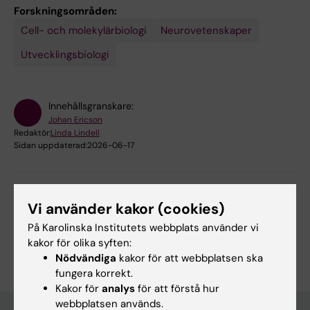
Forskningsområden:
Cell- och molekylärbiologi
Neurovetenskaper
Utvecklingsbiologi
Innehållsgranskare:
Johan Ericson
Redaktör:
Linda Lindell
Sidan uppdaterad:
2026-06-17
Dela
Vi använder kakor (cookies)
På Karolinska Institutets webbplats använder vi
kakor för olika syften:
Nödvändiga
kakor för att webbplatsen ska
fungera korrekt.
Kakor för
analys
för att förstå hur
webbplatsen används.