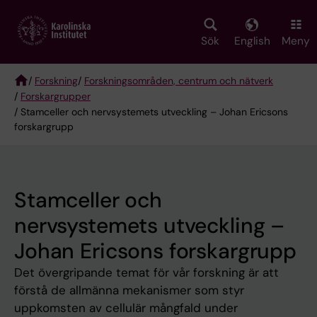
Skip
to
main
Sök
English
Meny
content
/
Forskning
/
Forskningsområden, centrum och nätverk
/
Forskargrupper
Breadcrumb
/ Stamceller och nervsystemets utveckling – Johan Ericsons
forskargrupp
Stamceller och
nervsystemets utveckling –
Johan Ericsons forskargrupp
Det övergripande temat för vår forskning är att
förstå de allmänna mekanismer som styr
uppkomsten av cellulär mångfald under