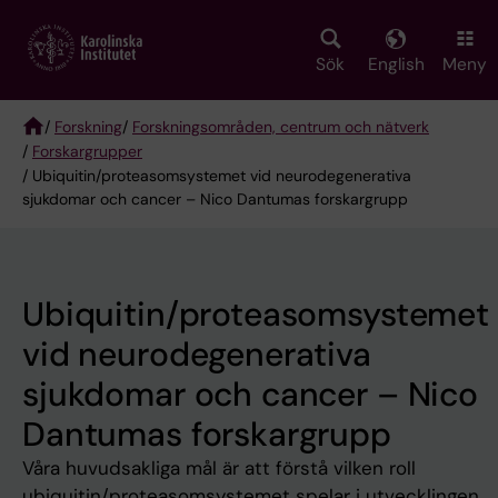
Skip
to
main
Sök
English
Meny
content
/
Forskning
/
Forskningsområden, centrum och nätverk
/
Forskargrupper
Breadcrumb
/ Ubiquitin/proteasomsystemet vid neurodegenerativa
sjukdomar och cancer – Nico Dantumas forskargrupp
Ubiquitin/proteasomsystemet
vid neurodegenerativa
sjukdomar och cancer – Nico
Dantumas forskargrupp
Våra huvudsakliga mål är att förstå vilken roll
ubiquitin/proteasomsystemet spelar i utvecklingen