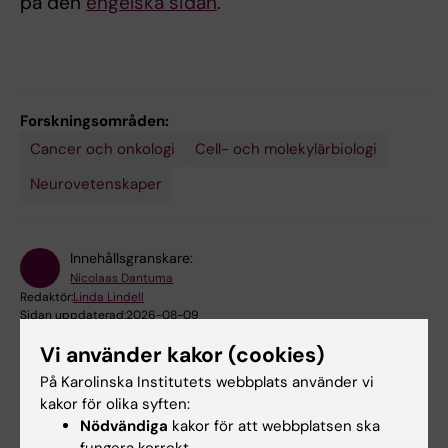
på den
engelska sidan
.
Forskningsområden:
Cancer och onkologi
Cell- och molekylärbiologi
Neurovetenskaper
Innehållsgranskare:
Nicolaas Dantuma
Redaktör:
Linda Lindell
Sidan uppdaterad:
2026-08-09
Vi använder kakor (cookies)
På Karolinska Institutets webbplats använder vi
Dela
kakor för olika syften:
Nödvändiga
kakor för att webbplatsen ska
fungera korrekt.