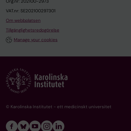
Org.nr: 202100-2973
VAT.nr: SE202100297301
Om webbplatsen
Tillgänglighetsredogörelse
Manage your cookies
© Karolinska Institutet - ett medicinskt universitet