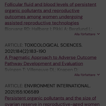
Follicular fluid and blood levels of persistent
organic pollutants and reproductive
outcomes among women undergoing
assisted reproductive technologies
Bjorvang RD; Hallberg I; Pikki A; Berglund L;
Alla författare
Pedrelli M; Kiviranta H; Rantakokko P;
Ruokojarvi P; Lindh CH; Olovsson M; Persson S;
ARTICLE:
TOXICOLOGICAL SCIENCES.
Holte J; Sjunnesson Y; Damdimopoulou P
2021;184(2):183-190
A Pragmatic Approach to Adverse Outcome
Pathway Development and Evaluation
Svingen T; Villeneuve DL; Knapen D;
Alla författare
Panagiotou EM; Draskau MK; Damdimopoulou
P; O'Brien JM
ARTICLE:
ENVIRONMENT INTERNATIONAL.
2021;155:106589
Persistent organic pollutants and the size of
ovarian reserve in reproductive-aged women