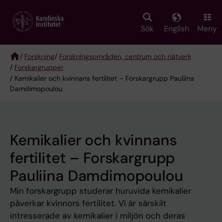
Skip
to
main
Sök
English
Meny
content
/
Forskning
/
Forskningsområden, centrum och nätverk
/
Forskargrupper
Breadcrumb
/ Kemikalier och kvinnans fertilitet – Forskargrupp Pauliina
Damdimopoulou
Kemikalier och kvinnans
fertilitet – Forskargrupp
Pauliina Damdimopoulou
Min forskargrupp studerar huruvida kemikalier
påverkar kvinnors fertilitet. Vi är särskilt
intresserade av kemikalier i miljön och deras