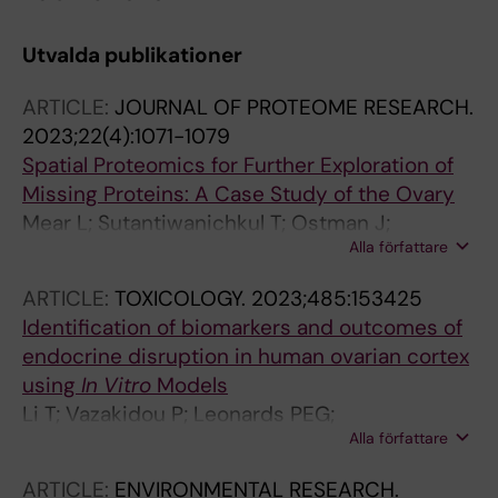
Utvalda publikationer
ARTICLE:
JOURNAL OF PROTEOME RESEARCH.
2023;22(4):1071-1079
Spatial Proteomics for Further Exploration of
Missing Proteins: A Case Study of the Ovary
Mear L; Sutantiwanichkul T; Ostman J;
Alla författare
Damdimopoulou P; Lindskog C
ARTICLE:
TOXICOLOGY.
2023;485:153425
Identification of biomarkers and outcomes of
endocrine disruption in human ovarian cortex
using
In Vitro
Models
Li T; Vazakidou P; Leonards PEG;
Alla författare
Damdimopoulos A; Panagiotou EM; Arnelo C;
Jansson K; Pettersson K; Papaikonomou K; van
ARTICLE:
ENVIRONMENTAL RESEARCH.