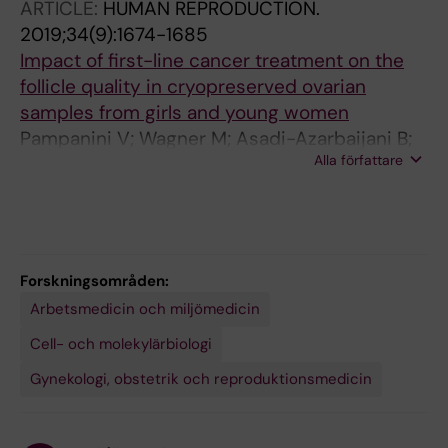
ARTICLE:
HUMAN REPRODUCTION.
O; Kere J; Lanner F; Damdimopoulou P
2019;34(9):1674-1685
Impact of first-line cancer treatment on the
follicle quality in cryopreserved ovarian
samples from girls and young women
Pampanini V; Wagner M; Asadi-Azarbaijani B;
Alla författare
Oskam IC; Sheikhi M; Sjodin MOD; Lindberg J;
Hovatta O; Sahlin L; Bjorvang RD; Otala M;
Damdimopoulou P; Jahnukainen K
Forskningsområden:
Arbetsmedicin och miljömedicin
Cell- och molekylärbiologi
Gynekologi, obstetrik och reproduktionsmedicin