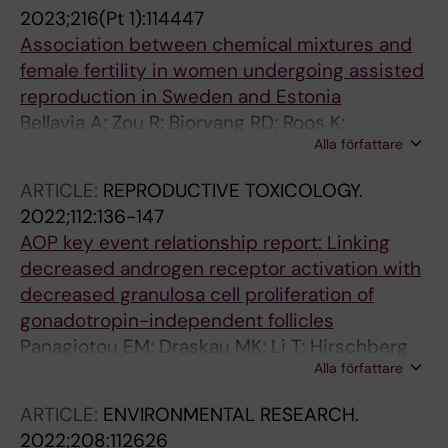
Duursen M; Damdimopoulou P
2023;216(Pt 1):114447
Association between chemical mixtures and
female fertility in women undergoing assisted
reproduction in Sweden and Estonia
Bellavia A; Zou R; Bjorvang RD; Roos K;
Alla författare
Sjunnesson Y; Hallberg I; Holte J; Pikki A;
Lenters V; Portengen L; Koekkoek J; Lamoree
ARTICLE:
REPRODUCTIVE TOXICOLOGY.
M; Van Duursen M; Vermeulen R; Salumets A;
2022;112:136-147
Velthut-Meikas A; Damdimopoulou P
AOP key event relationship report: Linking
decreased androgen receptor activation with
decreased granulosa cell proliferation of
gonadotropin-independent follicles
Panagiotou EM; Draskau MK; Li T; Hirschberg
Alla författare
A; Svingen T; Damdimopoulou P
ARTICLE:
ENVIRONMENTAL RESEARCH.
2022;208:112626