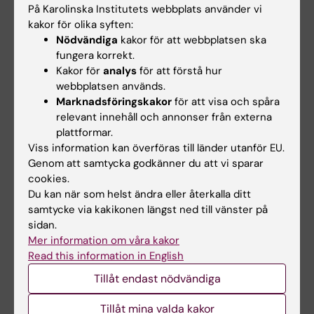
studier av: Gadolinium-retention i
På Karolinska Institutets webbplats använder vi
hjärnstrukturer efter användning av MR-
kakor för olika syften:
Nödvändiga
kakor för att webbplatsen ska
kontrastmedel, Radiolologiskt Isolerat
fungera korrekt.
Syndrom (RIS), ryggmärgsatrofi och
Kakor för
analys
för att förstå hur
Quantitative Susceptibility Mapping
webbplatsen används.
(QSM).
Marknadsföringskakor
för att visa och spåra
relevant innehåll och annonser från externa
This page in English
plattformar.
Viss information kan överföras till länder utanför EU.
Genom att samtycka godkänner du att vi sparar
cookies.
Du kan när som helst ändra eller återkalla ditt
Aktuellt
samtycke via kakikonen längst ned till vänster på
sidan.
Mer information om våra kakor
Read this information in English
Tillåt endast nödvändiga
Tillåt mina valda kakor