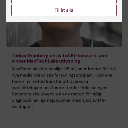
Tillåt alla
Tobias Granberg en av två KI-forskare som
vinner MedTechLabs utlysning
MedTechLabs har beviljat 35 miljoner kronor för två
nya medicintekniska forskningsprogram. I det ena
tas en ny metod fram för att övervaka
syresättningen hos fostret under förlossningen.
Det andra ska utveckla en ny metod för tidig
diagnostik av hjärnsjukdomar med hjälp av MR-
elastografi.