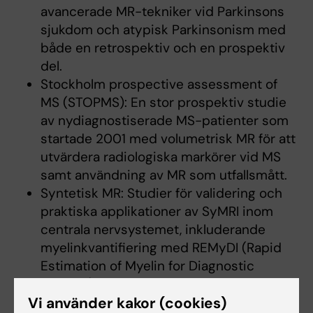
avancerade MR-tekniker vid Parkinsons
sjukdom och atypisk Parkinsonism med
både en retrospektiv och en prospektiv
del.
Stockholm prospective assessment of
MS (STOPMS): En stor prospektiv studie
av nydiagnostiserade MS-patienter som
startade 2001 med volumetrisk MR för att
utvärdera radiologiska markörer vid MS
samt användning av MR som utfallsmått.
Syntetisk MR: Studier för validering och
praktiska applikationer av SyMRI inom
centrala nervsystemet, inkluderande
myelinkvantifiering med REMyDI (Rapid
Estimation of Myelin for Diagnostic
Imaging).
Vi använder kakor (cookies)
Andra forskningsprojekt inkluderar