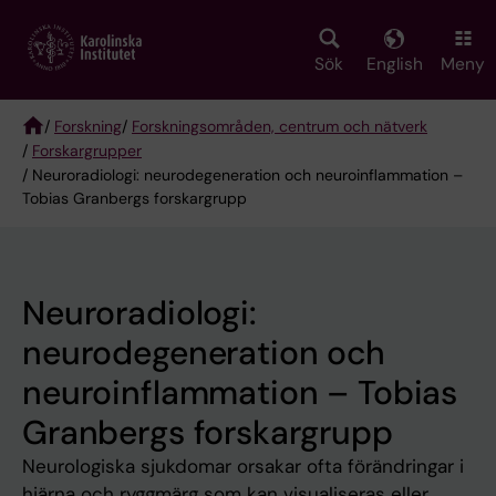
Skip
to
main
Sök
English
Meny
content
/
Forskning
/
Forskningsområden, centrum och nätverk
/
Forskargrupper
Breadcrumb
/ Neuroradiologi: neurodegeneration och neuroinflammation –
Tobias Granbergs forskargrupp
Neuroradiologi:
neurodegeneration och
neuroinflammation – Tobias
Granbergs forskargrupp
Neurologiska sjukdomar orsakar ofta förändringar i
hjärna och ryggmärg som kan visualiseras eller