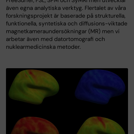
FreeSurfer, FSL, SPM och SyMRI men utvecklar
även egna analytiska verktyg. Flertalet av våra
forskningsprojekt är baserade på strukturella,
funktionella, syntetiska och diffusions-viktade
magnetkameraundersökningar (MR) men vi
arbetar även med datortomografi och
nuklearmedicinska metoder.