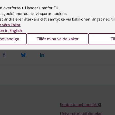
 överföras till länder utanför EU.
u nytta av informationen på denna sida?
 godkänner du att vi sparar cookies.
t ändra eller återkalla ditt samtycke via kakikonen längst ned til
 våra kakor
on in English
arina Sternudd
terad:
2025-12-19
nödvändiga
Tillåt mina valda kakor
Ti
Kontakta och besök KI
Universitetsbiblioteket