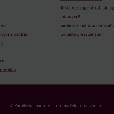
Stöd forskning och utbildning
Jobba på KI
len
Karolinska Institutet Innovati
programwebbar
Kontakta presstjänsten
KI
re
portalen
© Karolinska Institutet - ett medicinskt universitet