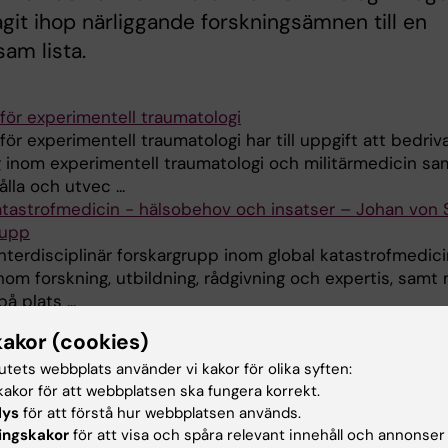
lagit ihop närliggande forskningsämnen till en
am lista.
för experimentell traumatologi
ör experimentell traumatologi har till uppgift att bedriv
g inom experimentell traumatologi och militärmedicin sa
lla och utvec ...
atastrofmedicin - hälsobehov och insatser – Johan von
rupp
interdisciplinär forskargrupp inom global katastrofmedicin
nom forskning, utbildning, rådgivning och expertis, samt
å plats ...
las Karlgrens grupp
kakor (cookies)
ppen fokuserar på forskning inom medicinsk utbildning 
tutets webbplats använder vi kakor för olika syften:
t pedagogiska möten, simulering och digitala verktyg för
akor för att webbplatsen ska fungera korrekt.
rande.
lys
för att förstå hur webbplatsen används.
ingskakor
för att visa och spåra relevant innehåll och annonser