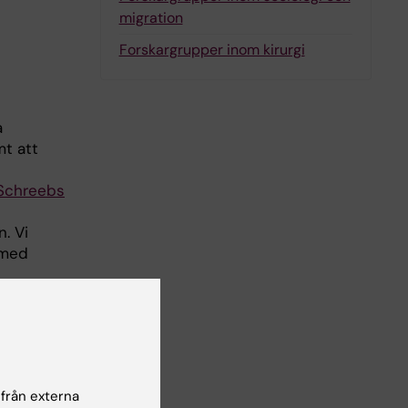
migration
Forskargrupper inom kirurgi
a
mt att
 Schreebs
. Vi
 med
och i
 att
 från externa