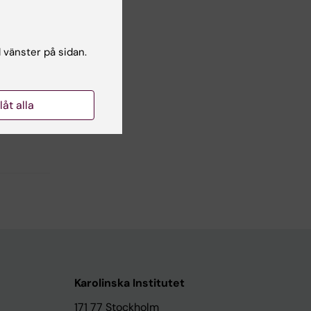
Yes
No
l vänster på sidan.
llåt alla
Karolinska Institutet
171 77 Stockholm