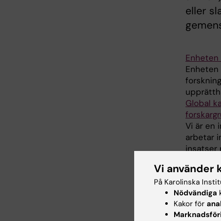
eller s
gemens
Enheten 
Enheten f
forsknin
upprätthå
Global k
forskarg
Vi är en 
arbetar i
insatser p
MINT – K
Vi använder 
MINT-gru
På Karolinska Insti
synnerhe
Nödvändiga
k
stödja lä
Kakor för
ana
Marknadsför