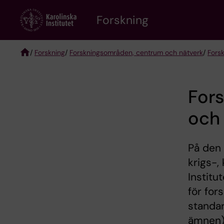
Skip
Forskning
to
main
content
/
Forskning
/
Forskningsområden, centrum och nätverk
/
Fors
Breadcrumb
Fors
och
På den 
krigs-,
Institu
för for
standar
ämnen).