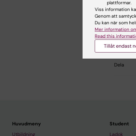
plattformar.
Viss information kan
Hade d
Genom att samtycka
Du kan när som hels
Mer information om
Read this informati
Redaktör:
Kat
Sidan uppda
Tillåt endast 
Dela
Huvudmeny
Student
Utbildning
Ladok