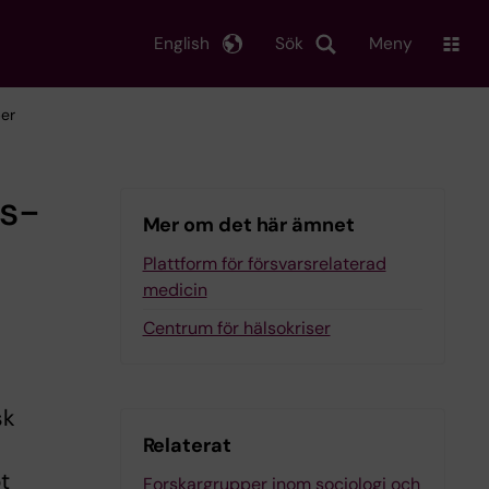
English
Sök
Meny
per
is-
Mer om det här ämnet
Plattform för försvarsrelaterad
medicin
Centrum för hälsokriser
sk
Relaterat
t
Forskargrupper inom sociologi och