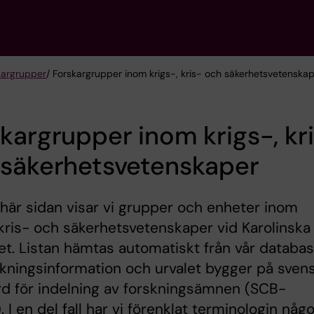
kargrupper
/ Forskargrupper inom krigs-, kris- och säkerhetsvetenska
kargrupper inom krigs-, kr
 säkerhetsvetenskaper
här sidan visar vi grupper och enheter inom
 kris- och säkerhetsvetenskaper vid Karolinska
tet. Listan hämtas automatiskt från vår databas
skningsinformation och urvalet bygger på sven
d för indelning av forskningsämnen (SCB-
 I en del fall har vi förenklat terminologin någo