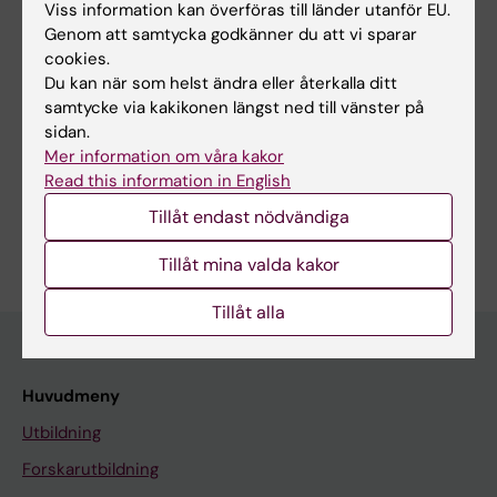
Viss information kan överföras till länder utanför EU.
Innehållsgranskare:
Genom att samtycka godkänner du att vi sparar
Thuy Tran
cookies.
Redaktör:
Jenny Hawkes
Sidan uppdaterad:
2026-08-09
Du kan när som helst ändra eller återkalla ditt
samtycke via kakikonen längst ned till vänster på
sidan.
Mer information om våra kakor
Dela
Read this information in English
Tillåt endast nödvändiga
Tillåt mina valda kakor
Tillåt alla
Huvudmeny
Utbildning
Forskarutbildning