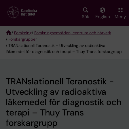
Skip
to
main
Sök
English
Meny
content
/
Forskning
/
Forskningsområden, centrum och nätverk
/
Forskargrupper
Breadcrumb
/ TRANslationell Teranostik - Utveckling av radioaktiva
läkemedel för diagnostik och terapi – Thuy Trans forskargrupp
TRANslationell Teranostik -
Utveckling av radioaktiva
läkemedel för diagnostik och
terapi – Thuy Trans
forskargrupp