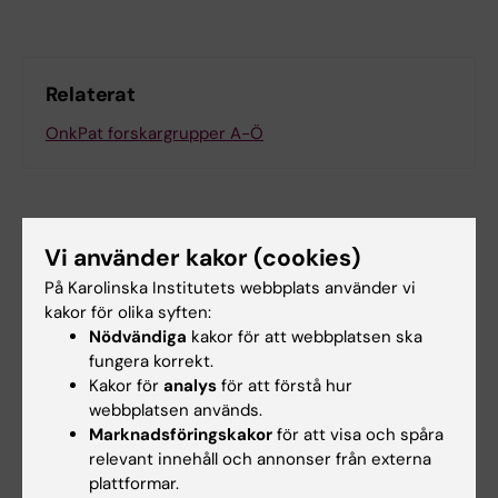
Relaterat
OnkPat forskargrupper A-Ö
Vi använder kakor (cookies)
På Karolinska Institutets webbplats använder vi
Forskningsområden:
kakor för olika syften:
Cancer och onkologi
Nödvändiga
kakor för att webbplatsen ska
Medicinsk bioteknologi (Inriktn. mot cellbiologi (inkl.
fungera korrekt.
stamcellsbiologi), molekylärbiologi, mikrobiologi,
Kakor för
analys
för att förstå hur
biokemi eller biofarmaci)
webbplatsen används.
Radiologi och bildbehandling
Marknadsföringskakor
för att visa och spåra
relevant innehåll och annonser från externa
plattformar.