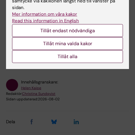
samtycke via kakikonen längst ned till vänster på
sidan.
Mer information om våra kakor
Read this information in English
Tillåt endast nödvändiga
Forskningsområden:
Tillåt mina valda kakor
Cell- och molekylärbiologi
Hematologi
Tillåt alla
Immunologi inom det medicinska området
Innehållsgranskare:
Helen Kaipe
Redaktör:
Christina Sundqvist
Sidan uppdaterad:
2026-08-02
Dela