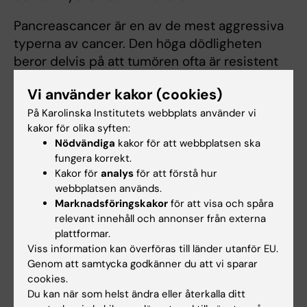
Pancreascancer är en av de mest aggressiva
typerna av cancer. Den höga dödligheten
beror delvis på att tumören ofta är resistent
mot kemoterapi vilket leder till metastaser.
Vi använder kakor (cookies)
Runt tumören bildas ett tjockt lager av
På Karolinska Institutets webbplats använder vi
aktiverade fibroblaster, som kan förhindra
kakor för olika syften:
kemoterapi och egna immunceller från att nå
Nödvändiga
kakor för att webbplatsen ska
fram för att döda tumörcellerna. Fibroblaster
fungera korrekt.
har visats stödja tumörcellers tillväxt, men
Kakor för
analys
för att förstå hur
mindre är känt om hur fibroblaster i tumörer
webbplatsen används.
påverkar immunceller, som T-celler och MAIT-
Marknadsföringskakor
för att visa och spåra
relevant innehåll och annonser från externa
celler, och hur deras aktivitet regleras.
plattformar.
Viss information kan överföras till länder utanför EU.
Genom att samtycka godkänner du att vi sparar
cookies.
Relaterat
Du kan när som helst ändra eller återkalla ditt
Avdelningen för klinisk immunologi