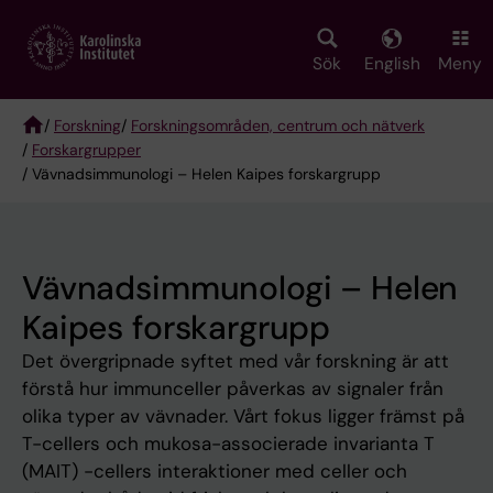
Skip
to
main
Sök
English
Meny
content
/
Forskning
/
Forskningsområden, centrum och nätverk
/
Forskargrupper
Breadcrumb
/ Vävnadsimmunologi – Helen Kaipes forskargrupp
Vävnadsimmunologi – Helen
Kaipes forskargrupp
Det övergripnade syftet med vår forskning är att
förstå hur immunceller påverkas av signaler från
olika typer av vävnader. Vårt fokus ligger främst på
T-cellers och mukosa-associerade invarianta T
(MAIT) -cellers interaktioner med celler och