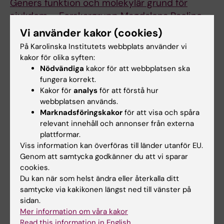
Geners funktion och molekylär grund för
sjukdom – Forskargrupp Magdalena Paolino
Vi tillämpar innovativa tekniker för att
Vi använder kakor (cookies)
modellera sjukdomar och ändra genernas
På Karolinska Institutets webbplats använder vi
funktioner för att avslöja de underliggande
kakor för olika syften:
molekylära grunderna för sjukdomspat ...
Nödvändiga
kakor för att webbplatsen ska
fungera korrekt.
Genetisk modifiering av NK-celler för
Kakor för
analys
för att förstå hur
optimerade funktioner mot cancer – Arnika
webbplatsen används.
Wagner forskarteam
Marknadsföringskakor
för att visa och spåra
Vår forskning fokuserar på biologin hos
relevant innehåll och annonser från externa
mänskliga NK-celler och möjligheter att
plattformar.
optimera deras funktioner för behandling av
Viss information kan överföras till länder utanför EU.
Genom att samtycka godkänner du att vi sparar
cancer.
cookies.
Genetiska och funktionella studier av B och T
Du kan när som helst ändra eller återkalla ditt
cellsreceptorer – Gunilla Karlsson Hedestams
samtycke via kakikonen längst ned till vänster på
grupp
sidan.
Vår forskning fokuserar på adaptiva
Mer information om våra kakor
Read this information in English
immunsvar och kvalitativa egenskaper hos B-