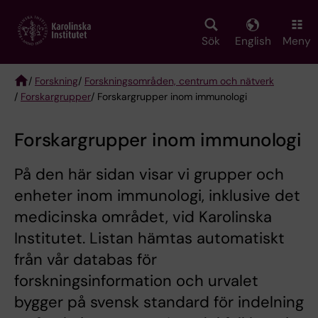
Skip
to
main
Sök
English
Meny
content
/
Forskning
/
Forskningsområden, centrum och nätverk
/
Forskargrupper
/ Forskargrupper inom immunologi
Breadcrumb
Forskargrupper inom immunologi
På den här sidan visar vi grupper och
enheter inom immunologi, inklusive det
medicinska området, vid Karolinska
Institutet. Listan hämtas automatiskt
från vår databas för
forskningsinformation och urvalet
bygger på svensk standard för indelning