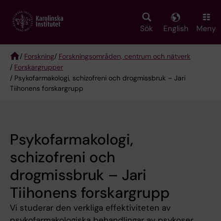
Skip
to
main
Sök
English
Meny
content
/
Forskning
/
Forskningsområden, centrum och nätverk
/
Forskargrupper
Breadcrumb
/ Psykofarmakologi, schizofreni och drogmissbruk – Jari
Tiihonens forskargrupp
Psykofarmakologi,
schizofreni och
drogmissbruk – Jari
Tiihonens forskargrupp
Vi studerar den verkliga effektiviteten av
psykofarmakologiska behandlingar av psykoser,