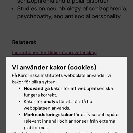
schizophrenia and bipolar disorder
Studies on neurobiology of schizophrenia,
psychopathy, and antisocial personality
Relaterat
Institutionen för klinisk neurovetenskap
Centrum för psykiatriforskning
Vi använder kakor (cookies)
På Karolinska Institutets webbplats använder vi
kakor för olika syften:
Nödvändiga
kakor för att webbplatsen ska
fungera korrekt.
Kakor för
analys
för att förstå hur
Forskningsområden:
webbplatsen används.
Neurovetenskaper
Psykiatri
Marknadsföringskakor
för att visa och spåra
relevant innehåll och annonser från externa
plattformar.