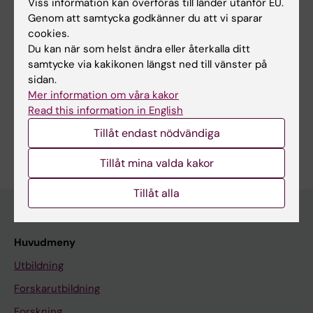
Viss information kan överföras till länder utanför EU.
Innehållsgranskare:
Jari Tiihonen
Genom att samtycka godkänner du att vi sparar
Redaktör:
Ann Hagerborn
cookies.
Sidan uppdaterad:
2026-08-02
Du kan när som helst ändra eller återkalla ditt
samtycke via kakikonen längst ned till vänster på
sidan.
Dela
Mer information om våra kakor
Read this information in English
Tillåt endast nödvändiga
Tillåt mina valda kakor
Tillåt alla
Huvudmeny
Utbildning
Forskarutbildning
Forskning