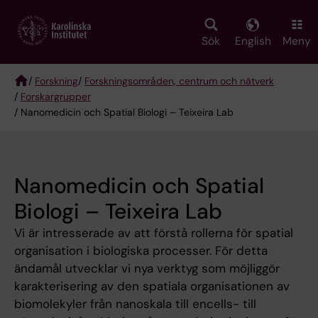
Skip
to
main
Sök
English
Meny
content
/
Forskning
/
Forskningsområden, centrum och nätverk
/
Forskargrupper
Breadcrumb
/ Nanomedicin och Spatial Biologi – Teixeira Lab
Nanomedicin och Spatial
Biologi – Teixeira Lab
Vi är intresserade av att förstå rollerna för spatial
organisation i biologiska processer. För detta
ändamål utvecklar vi nya verktyg som möjliggör
karakterisering av den spatiala organisationen av
biomolekyler från nanoskala till encells- till