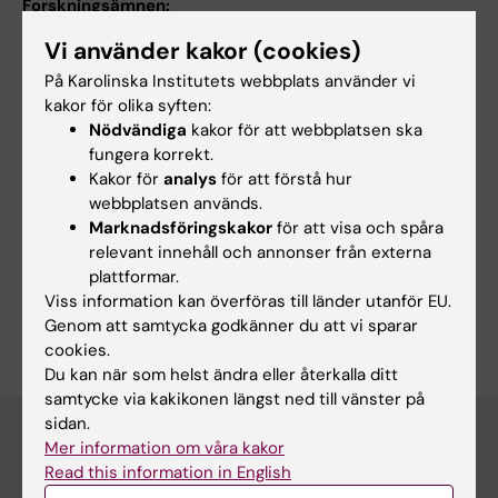
Forskningsämnen:
Nanomedicin
Vi använder kakor (cookies)
På Karolinska Institutets webbplats använder vi
kakor för olika syften:
Innehållsgranskare:
Nödvändiga
kakor för att webbplatsen ska
Ana de Sousa Teixeira
fungera korrekt.
Sidan uppdaterad:
2026-08-02
Kakor för
analys
för att förstå hur
webbplatsen används.
Marknadsföringskakor
för att visa och spåra
Dela
relevant innehåll och annonser från externa
plattformar.
Viss information kan överföras till länder utanför EU.
Genom att samtycka godkänner du att vi sparar
cookies.
Du kan när som helst ändra eller återkalla ditt
samtycke via kakikonen längst ned till vänster på
sidan.
Mer information om våra kakor
Read this information in English
Huvudmeny