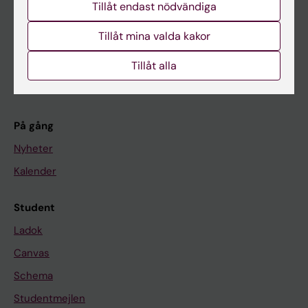
Tillåt endast nödvändiga
Utbildning
Forskarutbildning
Tillåt mina valda kakor
Forskning
Tillåt alla
Om KI
På gång
Nyheter
Kalender
Student
Ladok
Canvas
Schema
Studentmejlen