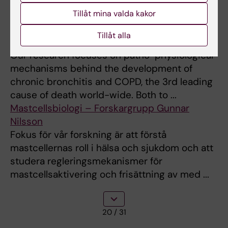
inom cellulär, molekylär och strukturell biologi
Tillåt mina valda kakor
tillsammans med djurmodeller och LC-MS-
baserad lipidprofilering med m ...
Tillåt alla
Lungtoxikologi – Lena Palmbergs forskargrupp
Our research focuses on patho-physiological
mechanisms behind the development of
chronic bronchitis and COPD, the 3rd leading
cause of death world-wide. Both to ...
Mastcellsbiologi – Forskargrupp Gunnar
Nilsson
Fokus för vår forskning är att förstå
mastcellernas roll i hälsa och sjukdom och att
studera regleringsmekanismer för
mastcellsaktivering och frisättning av med ...
20
/ 31