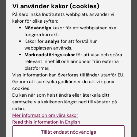
inflammation – Forskargrupp Anna Smed
Vi använder kakor (cookies)
Sörensen
På Karolinska Institutets webbplats använder vi
Vår forskning fokuserar på immunologiska
kakor för olika syften:
svar i blod och luftvägar vid luftvägsinfektion
Nödvändiga
kakor för att webbplatsen ska
och inflammation för att förstå
fungera korrekt.
Kakor för
analys
för att förstå hur
sjukdomsutveckling. Vi undersöker prove ...
webbplatsen används.
Immunreglering av miljöinducerad
Marknadsföringskakor
för att visa och spåra
luftvägsinflammation vid svår astma och
relevant innehåll och annonser från externa
bronkiektasi – Apostolos Bossios
plattformar.
forskargrupp
Viss information kan överföras till länder utanför EU.
Genom att samtycka godkänner du att vi sparar
Vi fokuserar på vilken roll miljöfaktorer som
cookies.
kost, fetma och infektioner spelar i den
Du kan när som helst ändra eller återkalla ditt
kroniska inflammation som är betecknande
samtycke via kakikonen längst ned till vänster på
för astma och bronkiektasi. Vi s ...
sidan.
Itziar Martinez Gonzalez grupp
Mer information om våra kakor
Kemi II – Jesper Z. Haeggströms grupp
Read this information in English
Vår forskargrupp använder en rad tekniker
Tillåt endast nödvändiga