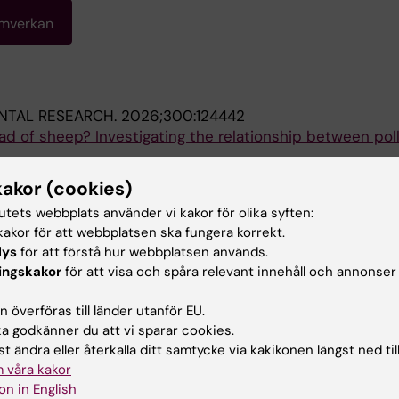
amverkan
NTAL RESEARCH.
2026;300:124442
ad of sheep? Investigating the relationship between pol
 Tamasi B; Luyten A; Corpening B; Gan K; Gehrig R; Glick S
kakor (cookies)
Alla 
 M
tutets webbplats använder vi kakor för olika syften:
akor för att webbplatsen ska fungera korrekt.
NTAL EPIDEMIOLOGY.
2025;9(2):e374
lys
för att förstå hur webbplatsen används.
 ambient pollen exposure and measures of cognitive
ingskakor
för att visa och spåra relevant innehåll och annonser
A; Tamasi B; Gehrig R; Gan K; Hellweg AA; Luyten A; Glick
 överföras till länder utanför EU.
Alla 
ns M
 godkänner du att vi sparar cookies.
t ändra eller återkalla ditt samtycke via kakikonen längst ned til
C CHEMISTRY AND PHYSICS.
2023;23(2):1579-1598
 våra kakor
leation properties of the kaolin minerals kaolinite and h
on in English
 Alonso-Hellweg A; Dreimol CH; Peter T