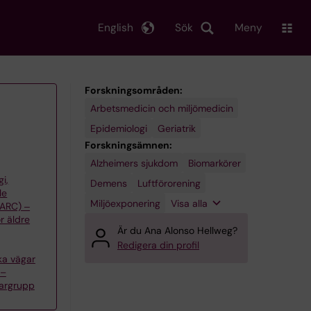
English
Sök
Meny
Forskningsområden:
Arbetsmedicin och miljömedicin
Epidemiologi
Geriatrik
Forskningsämnen:
Alzheimers sjukdom
Miljöhälsa
Trafikbuller
Biomarkörer
gi,
Demens
Luftförorening
le
Miljöexponering
Visa alla
(ARC) ‒
r äldre
Är du Ana Alonso Hellweg?
Redigera din profil
ka vägar
 –
kargrupp