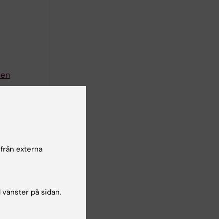
len
; Beigi M;
författare
 från externa
 S; Beigi
författare
l vänster på sidan.
alloysite