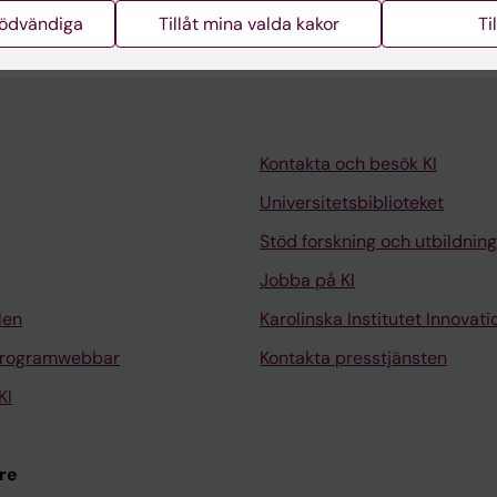
nödvändiga
Tillåt mina valda kakor
Ti
Kontakta och besök KI
Universitetsbiblioteket
Stöd forskning och utbildning
Jobba på KI
len
Karolinska Institutet Innovati
programwebbar
Kontakta presstjänsten
KI
re