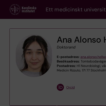
Skip
Ett medicinskt universit
to
main
content
Ana Alonso 
Doktorand
E-postadress:
ana.alonso.hell
Besöksadress:
Tomtebodavägen 1
Postadress:
H1 Neurobiologi, v
Medicin Rizzuto, 171 77 Stockhol
Orcid