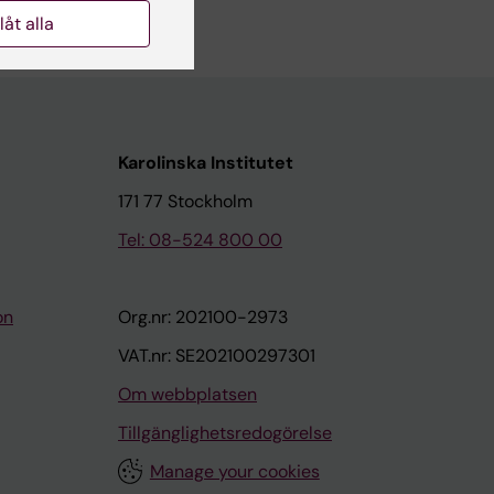
llåt alla
Karolinska Institutet
171 77 Stockholm
Tel: 08-524 800 00
on
Org.nr: 202100-2973
VAT.nr: SE202100297301
Om webbplatsen
Tillgänglighetsredogörelse
Manage your cookies