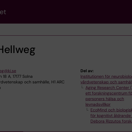
et
Hellweg
weg@ki.se
Del av:
8 A, 17177 Solna
Institutionen för neurobiolo
årdvetenskap och samhälle, H1 ARC
vårdvetenskap och samhäl
m
Aging Research Center 
ett forskningscentrum fö
personers hälsa och
levnadsvillkor
EcoMind och biologis
för kognitivt åldrande
Debora Rizzutos fors