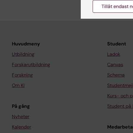
Tillåt endast 
Huvudmeny
Student
Utbildning
Ladok
Forskarutbildning
Canvas
Forskning
Schema
Om KI
Studentmej
Kurs- och 
På gång
Student på 
Nyheter
Kalender
Medarbeta