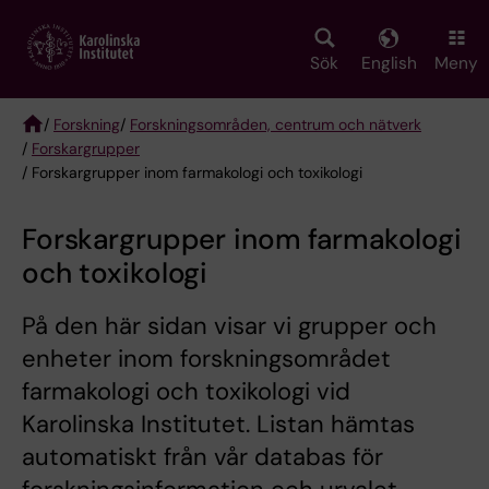
Skip
to
main
Sök
English
Meny
content
/
Forskning
/
Forskningsområden, centrum och nätverk
/
Forskargrupper
Breadcrumb
/ Forskargrupper inom farmakologi och toxikologi
Forskargrupper inom farmakologi
och toxikologi
På den här sidan visar vi grupper och
enheter inom forskningsområdet
farmakologi och toxikologi vid
Karolinska Institutet. Listan hämtas
automatiskt från vår databas för