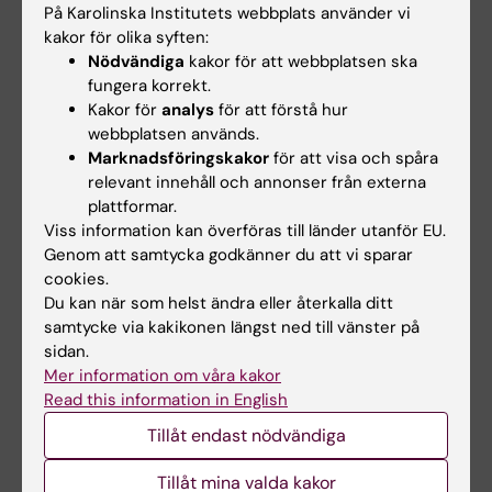
forskargrupp
På Karolinska Institutets webbplats använder vi
Vi undersöker de kretsmekanismer som
kakor för olika syften:
Nödvändiga
kakor för att webbplatsen ska
formar motiverade beteenden och den
fungera korrekt.
obalans i kretsarna som ligger till grund för
Kakor för
analys
för att förstå hur
centrala fenotyper av humörsjukdomar.
webbplatsen används.
Hälsosystem och Policy (HSP) – Cecilia
Marknadsföringskakor
för att visa och spåra
Stålsby Lundborgs forskargrupp
relevant innehåll och annonser från externa
plattformar.
Hälsosystem och policyforskning omfattar
Viss information kan överföras till länder utanför EU.
både forskning om och för politik. Vi strävar
Genom att samtycka godkänner du att vi sparar
efter att bidra till kunskapsgenerering och
cookies.
kunskapsdelning genom tvärvet ...
Du kan när som helst ändra eller återkalla ditt
Individanpassad medicin och
samtycke via kakikonen längst ned till vänster på
läkemedelsutveckling – Lauschke-lab
sidan.
Mer information om våra kakor
Vi integrerar 3D-cellodlingssystem av primära
Read this information in English
mänskliga celler, mikrofluidik och omfattande
Tillåt endast nödvändiga
molekylära profileringsteknologier för att
upptäcka nya terapeutiska ...
Tillåt mina valda kakor