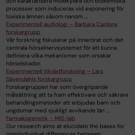
och karaktärisera molekylära och biokemiska
processer som induceras vid exponering för
toxiska ämnen såsom nanom ...
Experimentell audiologi – Barbara Canlons
forskargrupp
Vår forskning fokuserar på innerörat och det
centrala hörselnervsystemet för att kunna
definiera vilka mekanismer som orsakar
hörselskador.
Experimentell tillväxtforskning – Lars
Sävendahls forskargrupp
Forskargruppen har som övergripande
målsättning att ta fram effektivare och säkrare
behandlingsmetoder att erbjudas barn och
ungdomar med sjukligt avvikande län ...
Farmakogenetik – MIS-lab
Our research aims at elucidate the bases for
interindividual differences between