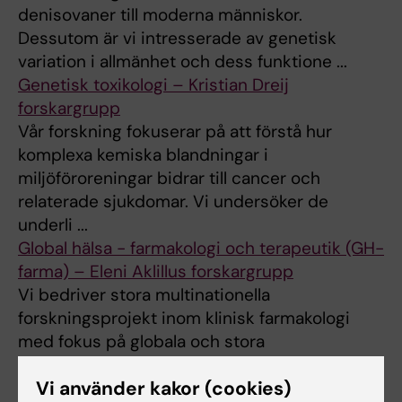
denisovaner till moderna människor.
Dessutom är vi intresserade av genetisk
variation i allmänhet och dess funktione ...
Genetisk toxikologi – Kristian Dreij
forskargrupp
Vår forskning fokuserar på att förstå hur
komplexa kemiska blandningar i
miljöföroreningar bidrar till cancer och
relaterade sjukdomar. Vi undersöker de
underli ...
Global hälsa - farmakologi och terapeutik (GH-
farma) – Eleni Aklillus forskargrupp
Vi bedriver stora multinationella
forskningsprojekt inom klinisk farmakologi
med fokus på globala och stora
folkhälsoproblem.
Vi använder kakor (cookies)
Hjärnans kretsar – Konstantinos Meletis