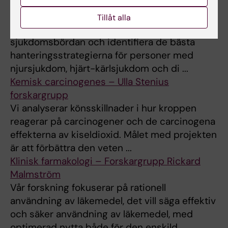
Kardiorenal epidemiologi – Juan-Jesus
Carreros forskargrupp
Tillåt alla
Målet med vår forskning är att kvantifiera
sjukdomsbördan och identifiera de bästa
hanteringsstrategierna för personer med
njursjukdom, hjärt-kärlsjukdom och di ...
Kemisk carcinogenes – Ulla Stenius
forskargrupp
Vi analyserar könsskillnader i hur kroppen
reagerar på carcinogener och de carcinogena
effekterna av kiseldioxid. Målet med projekten
är att förbättra den veten ...
Klinisk farmakologi – Forskargrupp Rickard
Malmström
Vår forskning fokuserar på rationell
användning av läkemedel, det vill säga effektiv
och säker användning av läkemedel, med
optimerad nytta både för den enskild ...