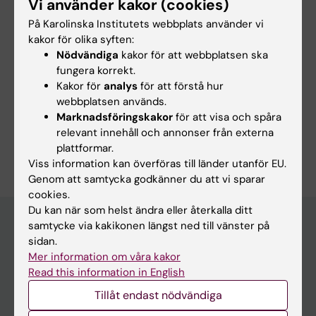
Vi använder kakor (cookies)
Innehållsgranskare:
Torkel Klingberg
På Karolinska Institutets webbplats använder vi
Redaktör:
Charlotte Brandt
kakor för olika syften:
Sidan uppdaterad:
2026-08-02
Nödvändiga
kakor för att webbplatsen ska
fungera korrekt.
Kakor för
analys
för att förstå hur
Dela
webbplatsen används.
Marknadsföringskakor
för att visa och spåra
relevant innehåll och annonser från externa
plattformar.
Viss information kan överföras till länder utanför EU.
Genom att samtycka godkänner du att vi sparar
cookies.
Du kan när som helst ändra eller återkalla ditt
samtycke via kakikonen längst ned till vänster på
sidan.
Huvudmeny
Mer information om våra kakor
Read this information in English
Utbildning
Tillåt endast nödvändiga
Forskarutbildning