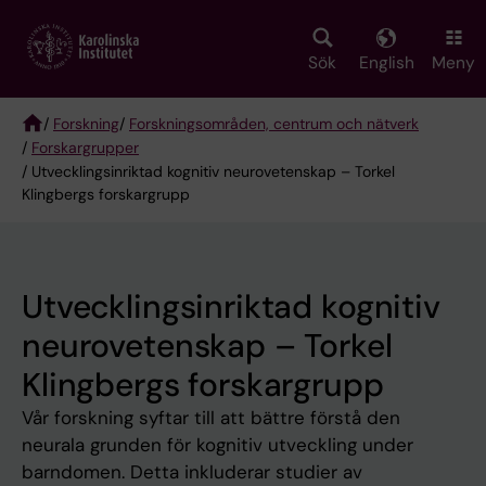
Skip
to
main
Sök
English
Meny
content
/
Forskning
/
Forskningsområden, centrum och nätverk
/
Forskargrupper
Breadcrumb
/ Utvecklingsinriktad kognitiv neurovetenskap – Torkel
Klingbergs forskargrupp
Utvecklingsinriktad kognitiv
neurovetenskap – Torkel
Klingbergs forskargrupp
Vår forskning syftar till att bättre förstå den
neurala grunden för kognitiv utveckling under
barndomen. Detta inkluderar studier av