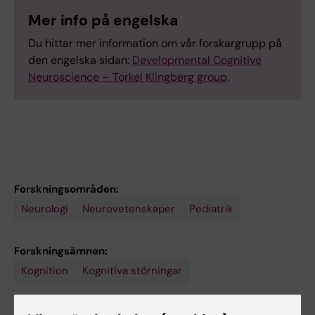
Mer info på engelska
Du hittar mer information om vår forskargrupp på
den engelska sidan:
Developmental Cognitive
Neuroscience – Torkel Klingberg group
.
Forskningsområden:
Neurologi
Neurovetenskaper
Pediatrik
Forskningsämnen:
Kognition
Kognitiva störningar