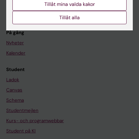
Forskning
Tillåt mina valda kakor
Om KI
Tillåt alla
På gång
Nyheter
Kalender
Student
Ladok
Canvas
Schema
Studentmejlen
Kurs- och programwebbar
Student på KI