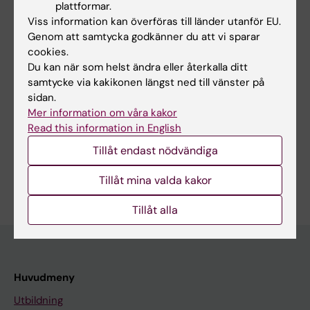
plattformar.
Viss information kan överföras till länder utanför EU.
Genom att samtycka godkänner du att vi sparar
Innehållsgranskare:
cookies.
Juulia Jylhävä
Du kan när som helst ändra eller återkalla ditt
Redaktör:
Gunilla Sonnebring
Sidan uppdaterad:
2026-07-05
samtycke via kakikonen längst ned till vänster på
sidan.
Mer information om våra kakor
Read this information in English
Dela
Tillåt endast nödvändiga
Tillåt mina valda kakor
Tillåt alla
Huvudmeny
Utbildning