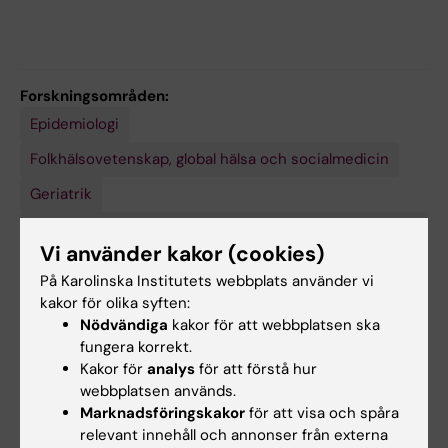
Forskningsområden:
Epidemiologi
Medicinsk
genetik
och
Folkhälsovetenskap, global hälsa och socialmedicin
genomik
Geriatrik
Gerontologi, medicinsk/hälsovetenskaplig inriktning
(Samhällsvetenskaplig inriktn.under 50908)
Vi använder kakor (cookies)
Visa alla
Medicinsk epigenetik och epigenomik
På Karolinska Institutets webbplats använder vi
kakor för olika syften:
Nödvändiga
kakor för att webbplatsen ska
Forskningsämnen:
fungera korrekt.
Epidemiologi
Åldrande
Folkhälsa
Global hälsa
Kakor för
analys
för att förstå hur
webbplatsen används.
Medicinsk genetik
Molekylär epidemiologi
Marknadsföringskakor
för att visa och spåra
relevant innehåll och annonser från externa
Visa alla