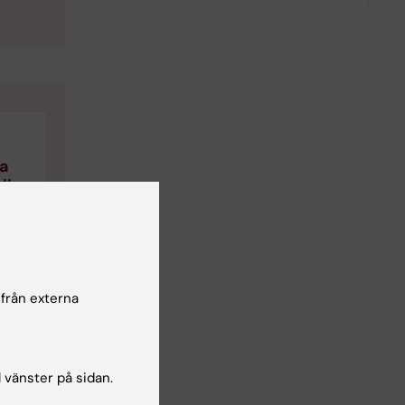
ra
liv
om
 från externa
ters
l vänster på sidan.