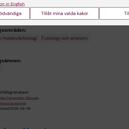
on in English
nödvändiga
Tillåt mina valda kakor
Ti
gsområden:
h molekylärbiologi
Fysiologi och anatomi
ngsämnen:
i
ehållsgranskare:
rigo Fernandez-Gonzalo
istina Sundqvist
terad:
2026-08-08