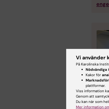
enge
Vi använder 
På Karolinska Insti
Nödvändiga
k
Kakor för
ana
Marknadsför
plattformar.
Viss information kan
Genom att samtycka
Du kan när som hels
Mer information om