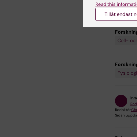
Read this informati
Tillåt endast 
Forsknin
Cell- oc
Forskni
Fysiolog
Inn
Rod
Redaktör:
Chr
Sidan uppda