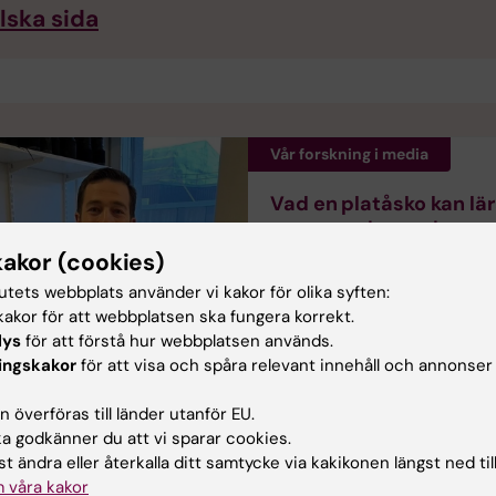
lska sida
Vår forskning i media
Vad en platåsko kan lä
oss om astronauternas 
i rymden
kakor (cookies)
Rodrigo Fernandez Gonzalo
tutets webbplats använder vi kakor för olika syften:
intervjuas i Sveriges Radio 
akor för att webbplatsen ska fungera korrekt.
studien kring hur
lys
för att förstå hur webbplatsen används.
mikrogravitation påverkar
ingskakor
för att visa och spåra relevant innehåll och annonser
skelettmuskler och astronau
hälsa.
 överföras till länder utanför EU.
 godkänner du att vi sparar cookies.
t ändra eller återkalla ditt samtycke via kakikonen längst ned til
 våra kakor