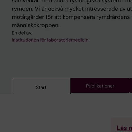
samverkar med andra fysiologiska system i m
rymden. Vi är också mycket intresserade av at
motåtgärder för att kompensera rymdfärdens n
människokroppen.
En del av:
Institutionen för laboratoriemedicin
Publikationer
Start
Läs m