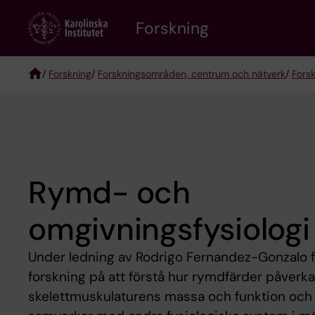
Skip
Forskning
to
main
content
/
Forskning
/
Forskningsområden, centrum och nätverk
/
Fors
Breadcrumb
Rymd- och
omgivningsfysiologi
Under ledning av Rodrigo Fernandez-Gonzalo f
forskning på att förstå hur rymdfärder påverka
skelettmuskulaturens massa och funktion och