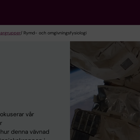
kargrupper
/ Rymd- och omgivningsfysiologi
okuserar vår
r
 hur denna vävnad