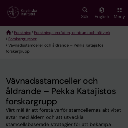
Skip
to
main
Sök
English
Meny
content
/
Forskning
/
Forskningsområden, centrum och nätverk
/
Forskargrupper
Breadcrumb
/ Vävnadsstamceller och åldrande – Pekka Katajistos
forskargrupp
Vävnadsstamceller och
åldrande – Pekka Katajistos
forskargrupp
Vårt mål är att förstå varför stamcellernas aktivitet
avtar med åldern och att utveckla
stamcellsbaserade strategier för att bekämpa