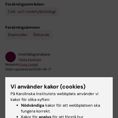
Forskningsområden:
Cell- och molekylärbiologi
Forskningsämnen:
Stamceller
Åldrande
Innehållsgranskare:
Pekka Katajisto
Redaktör:
Linda Lindell
Sidan uppdaterad:
2026-06-17
Vi använder kakor (cookies)
Dela
På Karolinska Institutets webbplats använder vi
kakor för olika syften:
Nödvändiga
kakor för att webbplatsen ska
fungera korrekt.
Kakor för
analys
för att förstå hur