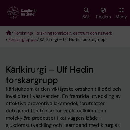
Skip
to
main
Sök
English
Meny
content
/
Forskning
/
Forskningsområden, centrum och nätverk
/
Forskargrupper
/ Kärlkirurgi – Ulf Hedin forskargrupp
Breadcrumb
Kärlkirurgi – Ulf Hedin
forskargrupp
Kärlsjukdom är den viktigaste orsaken till död och
invaliditet i västvärlden. En framtida utveckling av
effektiva preventiva läkemedel, förutsätter
detaljerad förståelse för vitala cellulära och
molekylära processer i kärlväggen, både i
sjukdomsutveckling och i samband med kirurgisk