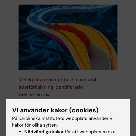
Molekylära mönster bakom instabil
åderförkalkning identifierade
2026-02-10 11:06
En storskalig multi-omikstudie från Karolinska
Vi använder kakor (cookies)
Institutet, publicerad i Genome Medicine, ger ny
inblick i de molekylära mekanismer som ligger
På Karolinska Institutets webbplats använder vi
bakom instabil ateroskleros, en av de viktigaste
kakor för olika syften:
orsakerna…
Nödvändiga
kakor för att webbplatsen ska