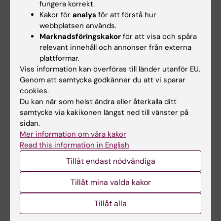
fungera korrekt.
Kakor för
analys
för att förstå hur
webbplatsen används.
Marknadsföringskakor
för att visa och spåra
relevant innehåll och annonser från externa
plattformar.
Viss information kan överföras till länder utanför EU.
Genom att samtycka godkänner du att vi sparar
cookies.
Du kan när som helst ändra eller återkalla ditt
samtycke via kakikonen längst ned till vänster på
sidan.
Ulf Hedin utsedd till årets Baszucki Visiting
Mer information om våra kakor
Professor vid Stanford University
Read this information in English
2025-11-26 11:24
Tillåt endast nödvändiga
Den 21–22 oktober gästade Ulf Hedin, professor i
experimentell kärlkirurgi vid Institutionen för
Tillåt mina valda kakor
molekylär medicin och kirurgi, Stanford University i
San Francisco.
Tillåt alla