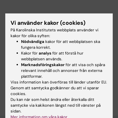
Forskningsområden:
Vi använder kakor (cookies)
Cancer och onkologi
Cell- och molekylärbiologi
På Karolinska Institutets webbplats använder vi
kakor för olika syften:
Nödvändiga
kakor för att webbplatsen ska
Innehållsgranskare:
fungera korrekt.
Anthony Wright
Kakor för
analys
för att förstå hur
Redaktör:
Christina Sundqvist
webbplatsen används.
Sidan uppdaterad:
2026-06-11
Marknadsföringskakor
för att visa och spåra
relevant innehåll och annonser från externa
plattformar.
Dela
Viss information kan överföras till länder utanför EU.
Genom att samtycka godkänner du att vi sparar
cookies.
Du kan när som helst ändra eller återkalla ditt
samtycke via kakikonen längst ned till vänster på
sidan.
Mer information om våra kakor