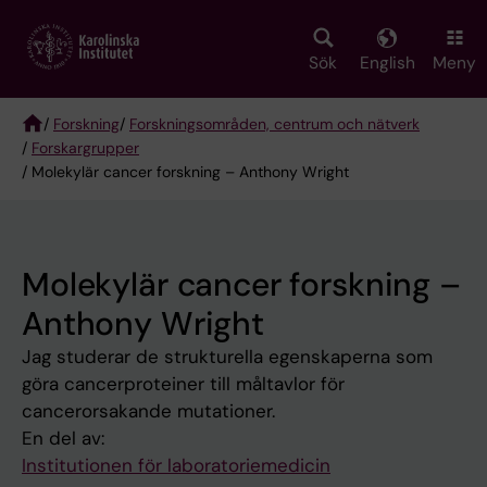
Skip
to
main
Sök
English
Meny
content
/
Forskning
/
Forskningsområden, centrum och nätverk
/
Forskargrupper
Breadcrumb
/ Molekylär cancer forskning – Anthony Wright
Molekylär cancer forskning –
Anthony Wright
Jag studerar de strukturella egenskaperna som
göra cancerproteiner till måltavlor för
cancerorsakande mutationer.
En del av:
Institutionen för laboratoriemedicin