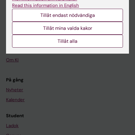
Read this information in English
Tillåt endast nödvändiga
Huvudmeny
Tillåt mina valda kakor
Utbildning
Forskarutbildning
Tillåt alla
Forskning
Om KI
På gång
Nyheter
Kalender
Student
Ladok