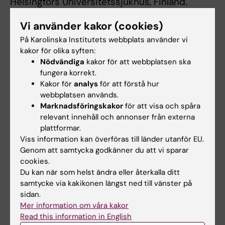
Helsingfors Universitetssjukhus, Finland.
Vi använder kakor (cookies)
LONG-term effects of TBI (LONG-TBI)
På Karolinska Institutets webbplats använder vi
Man har sett att patienter med TBI har en
kakor för olika syften:
högre risk att drabbas av andra typer av
Nödvändiga
kakor för att webbplatsen ska
neurologiska sjukdomar såsom Alzheimers
fungera korrekt.
sjukdom, Parkinsons sjukdom, multipel skleros
Kakor för
analys
för att förstå hur
webbplatsen används.
(MS) och amyotrofisk lateralskleros (ALS).
Marknadsföringskakor
för att visa och spåra
Exakt varför dessa tillstånd uppstår efter en
relevant innehåll och annonser från externa
TBI är idag inte helt klarlagt, men förändringar i
plattformar.
blodkärl och olika inflammatoriska processer
Viss information kan överföras till länder utanför EU.
över tid har förslagits som möjliga orsaker. För
Genom att samtycka godkänner du att vi sparar
att bättre förstå varför så sker och hitta bättre
cookies.
Du kan när som helst ändra eller återkalla ditt
biomarkörer för hitta individer som är
samtycke via kakikonen längst ned till vänster på
drabbade av en TBI över tid med ökad risk för
sidan.
dessa för dessa följdbesvär vill vi studera
Mer information om våra kakor
detta via translationella studier. Detta görs
Read this information in English