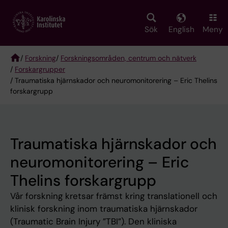
Skip
to
main
Sök
English
Meny
content
/
Forskning
/
Forskningsområden, centrum och nätverk
/
Forskargrupper
Breadcrumb
/ Traumatiska hjärnskador och neuromonitorering – Eric Thelins
forskargrupp
Traumatiska hjärnskador och
neuromonitorering – Eric
Thelins forskargrupp
Vår forskning kretsar främst kring translationell och
klinisk forskning inom traumatiska hjärnskador
(Traumatic Brain Injury ”TBI”). Den kliniska