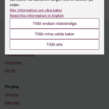
sidan.
Mer information om våra kakor
Read this information in English
Tillåt endast nödvändiga
Tillåt mina valda kakor
Huvudmeny
Tillåt alla
Utbildning
Forskarutbildning
Forskning
Om KI
På gång
Nyheter
Kalender