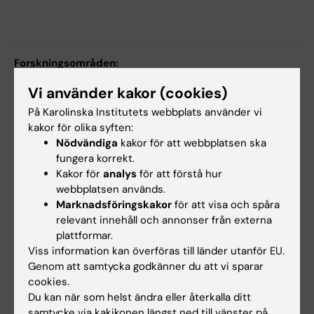
Forskningsområden:
Omvårdnad
Pediatrik
Vi använder kakor (cookies)
På Karolinska Institutets webbplats använder vi
Forskningsämnen:
kakor för olika syften:
Nödvändiga
kakor för att webbplatsen ska
Pediatrisk omvårdnad
fungera korrekt.
Kakor för
analys
för att förstå hur
webbplatsen används.
Innehållsgranskare:
Marknadsföringskakor
för att visa och spåra
Cecilia Bartholdson
relevant innehåll och annonser från externa
Sidan uppdaterad:
2026-07-31
plattformar.
Viss information kan överföras till länder utanför EU.
Genom att samtycka godkänner du att vi sparar
Dela
cookies.
Du kan när som helst ändra eller återkalla ditt
samtycke via kakikonen längst ned till vänster på