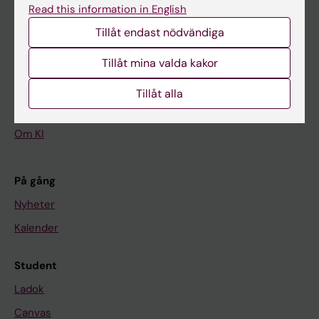
Read this information in English
Tillåt endast nödvändiga
Huvudmeny
Tillåt mina valda kakor
Utbildning
Forskarutbildning
Tillåt alla
Forskning
Om KI
På gång
Nyheter
Kalender
Student
Ladok
Canvas