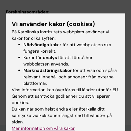
Forskningsområden:
Cell- och molekylärbiologi
Vi använder kakor (cookies)
Dermatologi och venereologi
Infektionsmedicin
På Karolinska Institutets webbplats använder vi
kakor för olika syften:
Nödvändiga
kakor för att webbplatsen ska
fungera korrekt.
Innehållsgranskare:
Kakor för
analys
för att förstå hur
Jakob Wikström
webbplatsen används.
Sidan uppdaterad:
2026-08-02
Marknadsföringskakor
för att visa och spåra
relevant innehåll och annonser från externa
plattformar.
Dela
Viss information kan överföras till länder utanför EU.
Genom att samtycka godkänner du att vi sparar
cookies.
Du kan när som helst ändra eller återkalla ditt
samtycke via kakikonen längst ned till vänster på
sidan.
Mer information om våra kakor