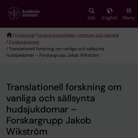
Skip
to
main
Sök
English
Meny
content
/
Forskning
/
Forskningsområden, centrum och nätverk
/
Forskargrupper
Breadcrumb
/ Translationell forskning om vanliga och sällsynta
hudsjukdomar – Forskargrupp Jakob Wikström
Translationell forskning om
vanliga och sällsynta
hudsjukdomar –
Forskargrupp Jakob
Wikström