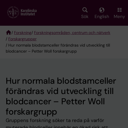
Skip
to
main
Sök
English
Meny
content
/
Forskning
/
Forskningsområden, centrum och nätverk
/
Forskargrupper
Breadcrumb
/ Hur normala blodstamceller förändras vid utveckling till
blodcancer – Petter Woll forskargrupp
Hur normala blodstamceller
förändras vid utveckling till
blodcancer – Petter Woll
forskargrupp
Gruppens forskning söker ta reda på varför
muterade blodceller innebär en ökad risk att