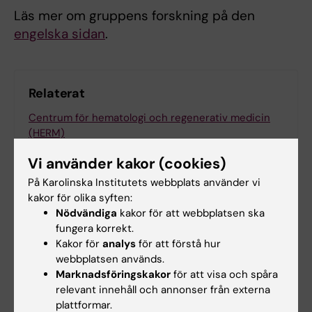
Läs mer om gruppens forskning på den
engelska sidan
.
Relaterat
Centrum för hematologi och regenerativ medicin
(HERM)
Vi använder kakor (cookies)
På Karolinska Institutets webbplats använder vi
kakor för olika syften:
Nödvändiga
kakor för att webbplatsen ska
fungera korrekt.
Forskningsområden:
Kakor för
analys
för att förstå hur
Cancer och onkologi
Cell- och molekylärbiologi
webbplatsen används.
Hematologi
Marknadsföringskakor
för att visa och spåra
relevant innehåll och annonser från externa
plattformar.