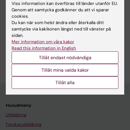
Viss information kan överföras till länder utanför EU.
Innehållsgranskare:
Genom att samtycka godkänner du att vi sparar
Petter Woll
cookies.
Redaktör:
Karin Vikström
Du kan när som helst ändra eller återkalla ditt
Sidan uppdaterad:
2026-08-08
samtycke via kakikonen längst ned till vänster på
sidan.
Mer information om våra kakor
Dela
Read this information in English
Tillåt endast nödvändiga
Tillåt mina valda kakor
Tillåt alla
Huvudmeny
Utbildning
Forskarutbildning