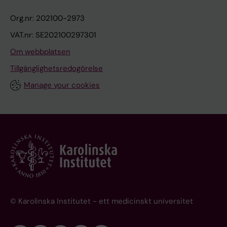
Org.nr: 202100-2973
VAT.nr: SE202100297301
Om webbplatsen
Tillgänglighetsredogörelse
Manage your cookies
© Karolinska Institutet - ett medicinskt universitet