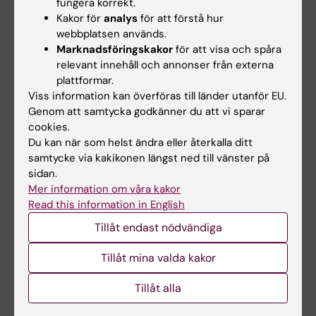
fungera korrekt.
möjligt - på fem…
Kakor för
analys
för att förstå hur
webbplatsen används.
Marknadsföringskakor
för att visa och spåra
relevant innehåll och annonser från externa
plattformar.
Viss information kan överföras till länder utanför EU.
Genom att samtycka godkänner du att vi sparar
cookies.
Du kan när som helst ändra eller återkalla ditt
samtycke via kakikonen längst ned till vänster på
sidan.
Mer information om våra kakor
Read this information in English
Åtta forskare vid MMK får forskningsmedel
från Vetenskapsrådet
Tillåt endast nödvändiga
2025-11-03 13:14
Tillåt mina valda kakor
I Vetenskapsrådets (VR) senaste utlysning
fördelades forskningsanslag om 41,9 miljoner
Tillåt alla
kronor till åtta forskare vid institutionen för
molekylär medicin och kirurgi. Vi gratulerar: