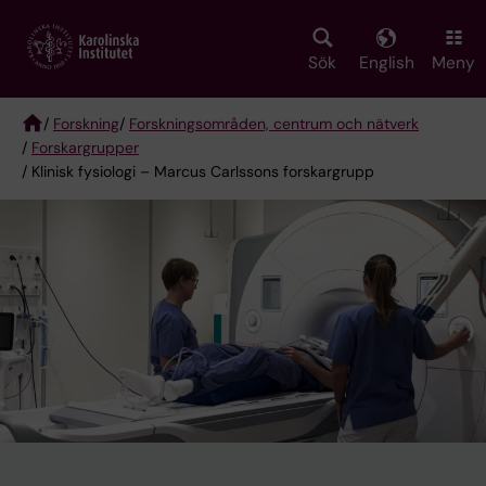
Skip
to
main
Sök
English
Meny
content
/
Forskning
/
Forskningsområden, centrum och nätverk
/
Forskargrupper
Breadcrumb
/ Klinisk fysiologi – Marcus Carlssons forskargrupp