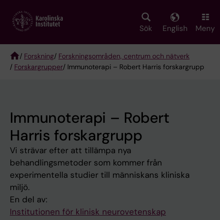
Skip
to
main
Sök
English
Meny
content
/
Forskning
/
Forskningsområden, centrum och nätverk
/
Forskargrupper
/ Immunoterapi – Robert Harris forskargrupp
Breadcrumb
Immunoterapi – Robert
Harris forskargrupp
Vi strävar efter att tillämpa nya
behandlingsmetoder som kommer från
experimentella studier till människans kliniska
miljö.
En del av:
Institutionen för klinisk neurovetenskap