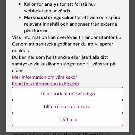
Favikon.
Kakor för
analys
för att förstå hur
webbplatsen används.
Marknadsföringskakor
för att visa och spåra
relevant innehåll och annonser från externa
plattformar.
Viss information kan överföras till länder utanför EU.
Genom att samtycka godkänner du att vi sparar
cookies.
Du kan när som helst ändra eller återkalla ditt
samtycke via kakikonen längst ned till vänster på
sidan.
Mer information om våra kakor
Read this information in English
Tillåt endast nödvändiga
Tillåt mina valda kakor
Professor Robert Harris utsedd till
Tillåt alla
hedersdoktor
Professor Robert A. Harris har utsetts till
hedersdoktor vid Iuliu Hatieganu University of