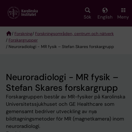
Skip
to
main
Sök
English
Meny
content
/
Forskning
/
Forskningsområden, centrum och nätverk
/
Forskargrupper
Breadcrumb
/ Neuroradiologi - MR fysik – Stefan Skares forskargrupp
Neuroradiologi - MR fysik –
Stefan Skares forskargrupp
Forskargruppen består av MR-fysiker på Karolinska
Universitetssjukhuset och GE Healthcare som
gemensamt bedriver utveckling av nya
bildtagningsmetoder för MR (magnetkamera) inom
neuroradiologi.