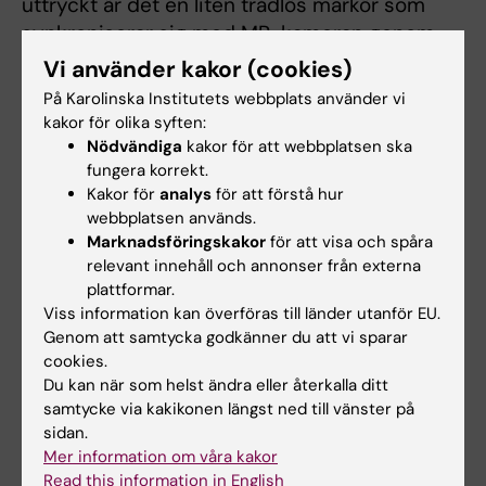
uttryckt är det en liten trådlös markör som
synkroniserar sig med MR-kameran genom
att detektera RF-pulser. Enheten kan sedan
Vi använder kakor (cookies)
avlyssna MR-systemets gradientfält
På Karolinska Institutets webbplats använder vi
(vanligtvis mycket korta navigatorer < 1 ms)
kakor för olika syften:
och beräkna sin plats i rummet med hög
Nödvändiga
kakor för att webbplatsen ska
fungera korrekt.
noggrannhet. Detta gör att vi kan utföra
Kakor för
analys
för att förstå hur
prospektiv rörelsekorrigering med en
webbplatsen används.
fördröjning av endast 3 ms, och med minimala
Marknadsföringskakor
för att visa och spåra
praktiska ändringar av MR-undersökningen.
relevant innehåll och annonser från externa
Enkelheten i WRAD-tekniken är avgörande när
plattformar.
man utför prospektiv rörelsekorrigering på
Viss information kan överföras till länder utanför EU.
Genom att samtycka godkänner du att vi sparar
patienter där mycket annat är i fokus. Under
cookies.
pågående studie med vårt rörelserobusta
Du kan när som helst ändra eller återkalla ditt
WRAD MR-protokoll för barnhjärnor,
samtycke via kakikonen längst ned till vänster på
vidareutvecklar vi WRADen utifrån feedback
sidan.
från våra MR-röntgensjuksköterskor och
Mer information om våra kakor
Read this information in English
patienter, men också utifrån generellt behov