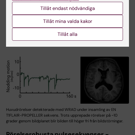
av bättre och stabilare prestanda.
Tillåt endast nödvändiga
Tillåt mina valda kakor
Tillåt alla
Huvudrörelser detekterade med WRAD under insamling av EN
T1FLAIR-PROPELLER sekvens. Trots upprepade rörelser på ~10
grader genom bildplanet blir bilden till höger fri från bildstörningar.
Rörelserobusta pulsesekvenser -