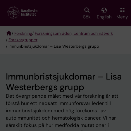
Skip
to
main
Sök
English
Meny
content
/
Forskning
/
Forskningsområden, centrum och nätverk
/
Forskargrupper
Breadcrumb
/ Immunbristsjukdomar – Lisa Westerbergs grupp
Immunbristsjukdomar – Lisa
Westerbergs grupp
Det övergripande målet med vår forskning är att
förstå hur ett nedsatt immunförsvar leder till
immunbristsjukdom med hög förekomst av
autoimmunitet och hematologisk cancer. Vi har
särskilt fokus på hur medfödda mutationer i