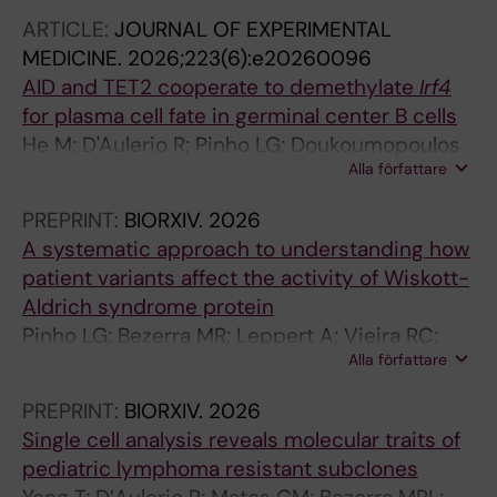
ARTICLE:
JOURNAL OF EXPERIMENTAL
MEDICINE.
2026;223(6):e20260096
AID and TET2 cooperate to demethylate
Irf4
for plasma cell fate in germinal center B cells
He M; D'Aulerio R; Pinho LG; Doukoumopoulos
Alla författare
E; Yong T; Vieira RC; Oliveira MMS; Eiben L;
Termote M; Galvani RG; Sedimbi S; Seitz C;
PREPRINT:
BIORXIV.
2026
Kuznetsov NV; Zuriaga MA; Kitamura D; Fuster
A systematic approach to understanding how
JJ; Cotta-de-Almeida V; Strom L; Dosenovic
patient variants affect the activity of Wiskott-
P; Degn SE; Westerberg LS
Aldrich syndrome protein
Pinho LG; Bezerra MR; Leppert A; Vieira RC;
Alla författare
Riffelsberger K; Schwekendiek J; He M; Keszei
M; Record J; Tedgård U; Kahn F; Sundin M; van
PREPRINT:
BIORXIV.
2026
de Ven A; Bernatoniene J; Ramme K; Palma A;
Single cell analysis reveals molecular traits of
Shcherbina A; Ekwall O; Furtado GP; Landreh
pediatric lymphoma resistant subclones
M; Westerberg LS