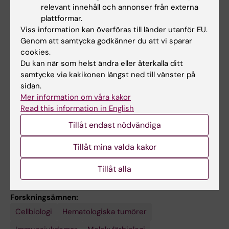
Dahlberg CIM; Biswas A; Lain S; Lane DP; Song
relevant innehåll och annonser från externa
2016;7:12175
W; Putsep K; Vandenberghe P; Snapper SB;
plattformar.
Deletion of Wiskott-Aldrich syndrome protein
Westerberg LS
Viss information kan överföras till länder utanför EU.
triggers Rac2 activity and increased cross-
Genom att samtycka godkänner du att vi sparar
presentation by dendritic cells
cookies.
Baptista MAP; Keszei M; Oliveira M; Sunahara
Du kan när som helst ändra eller återkalla ditt
Alla författare
KKS; Andersson J; Dahlberg CIM; Worth AJ;
samtycke via kakikonen längst ned till vänster på
sidan.
Lieden A; Kuo I-C; Wallin RPA; Snapper SB;
Mer information om våra kakor
Eidsmo L; Scheynius A; Karlsson MCI; Bouma
Read this information in English
G; Burns SO; Forsell MNE; Thrasher AJ; Nylen
Tillåt endast nödvändiga
S; Westerberg LS
Forskningsområden:
Tillåt mina valda kakor
Cancer och onkologi
Cell- och molekylärbiologi
Immunologi inom det medicinska området
Tillåt alla
Forskningsämnen:
Cellbiologi
Rymdforskning
Hematologiska tumörer