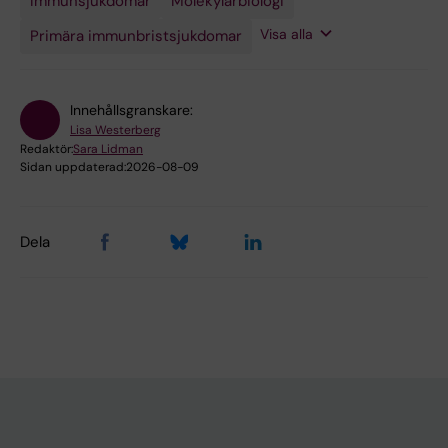
Immunsjukdomar
Molekylärbiologi
Visa alla
Primära immunbristsjukdomar
Innehållsgranskare:
Lisa Westerberg
Redaktör:
Sara Lidman
Sidan uppdaterad:
2026-08-09
Dela