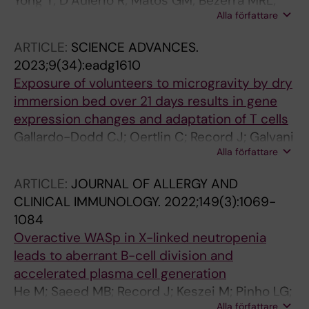
Yong T; D’Aulerio R; Matos GM; Bezerra MRL;
Alla författare
He M; Oertlin C; Record J; Elliot A; Kwiecinska
A; Baecklund F; Westerberg LS
ARTICLE:
SCIENCE ADVANCES.
2023;9(34):eadg1610
Exposure of volunteers to microgravity by dry
immersion bed over 21 days results in gene
expression changes and adaptation of T cells
Gallardo-Dodd CJ; Oertlin C; Record J; Galvani
Alla författare
RG; Sommerauer C; Kuznetsov NV;
Doukoumopoulos E; Ali L; Oliveira MMS; Seitz
ARTICLE:
JOURNAL OF ALLERGY AND
C; Percipalle M; Nikic T; Sadova AA; Shulgina
CLINICAL IMMUNOLOGY.
2022;149(3):1069-
SM; Shmarov VA; Kutko OV; Vlasova DD; Orlova
1084
KD; Rykova MP; Andersson J; Percipalle P;
Overactive WASp in X-linked neutropenia
Kutter C; Ponomarev SA; Westerberg LS
leads to aberrant B-cell division and
accelerated plasma cell generation
He M; Saeed MB; Record J; Keszei M; Pinho LG;
Alla författare