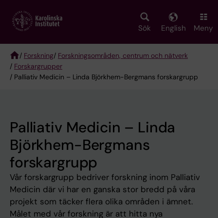
Skip
to
main
Sök
English
Meny
content
/
Forskning
/
Forskningsområden, centrum och nätverk
/
Forskargrupper
Breadcrumb
/ Palliativ Medicin – Linda Björkhem-Bergmans forskargrupp
Palliativ Medicin – Linda
Björkhem-Bergmans
forskargrupp
Vår forskargrupp bedriver forskning inom Palliativ
Medicin där vi har en ganska stor bredd på våra
projekt som täcker flera olika områden i ämnet.
Målet med vår forskning är att hitta nya