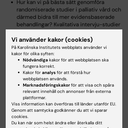
Hur kan vi på bästa sätt genomföra
randomiserade studier i palliativ vård och
därmed bidra till mer evidensbaserade
behandlingar? Kvalitativa intervju-studier
med patienter, närstående och
Vi använder kakor (cookies)
vårdpersonal.
På Karolinska Institutets webbplats använder vi
kakor för olika syften:
Forskningsstöd
Nödvändiga
kakor för att webbplatsen ska
fungera korrekt.
ALF Projekt-medel
Kakor för
analys
för att förstå hur
webbplatsen används.
Cancerfonden
Marknadsföringskakor
för att visa och spåra
CIMED
relevant innehåll och annonser från externa
Vetenskapsrådet
plattformar.
Viss information kan överföras till länder utanför EU.
Genom att samtycka godkänner du att vi sparar
cookies.
Du kan när som helst ändra eller återkalla ditt