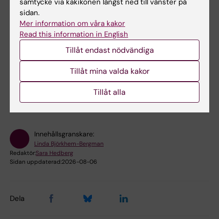
samtycke via kakikonen längst ned till vänster på
sidan.
Mer information om våra kakor
Forskningsområden:
Read this information in English
Cancer och onkologi
Farmakologi och toxikologi
Tillåt endast nödvändiga
Omvårdnad
Palliativ medicin och palliativ vård
Tillåt mina valda kakor
Forskningsämnen:
Tillåt alla
Palliativ medicin
Innehållsgranskare:
Linda Björkhem-Bergman
Redaktör:
Sara Hedberg
Sidan uppdaterad:
2026-08-06
Dela