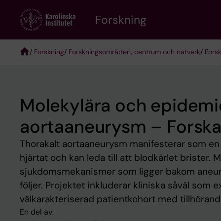
Skip
Forskning
to
main
content
/
Forskning
/
Forskningsområden, centrum och nätverk
/
Fors
Breadcrumb
Molekylära och epidemio
aortaaneurysm – Forska
Thorakalt aortaaneurysm manifesterar som en 
hjärtat och kan leda till att blodkärlet brister
sjukdomsmekanismer som ligger bakom aneurys
följer. Projektet inkluderar kliniska såväl som
välkarakteriserad patientkohort med tillhöran
En del av: