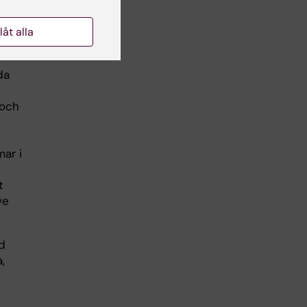
llåt alla
da
 och
ar i
t
ve
id
​​