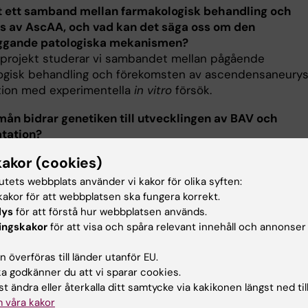
t ett samband mellan farmakologisk behandling och
s av AscAA, och vad kan det säga oss om den
ggande patologiska mekanismen?
r projekt studerar vi sambandet mellan pågående
ogisk behandling och förekomsten av ascendensaneurys
ion med experimentella
in vitro
försök.
 mån bidrar genetiken till utvecklingen av BAV och
atation?
 projektet använder vi oss av genetiska verktyg för att
kakor (cookies)
tt möjligt genetiskt bidrag till utvecklingen av BAV och
d aortadilatation. Det här är kliniskt viktigt eftersom de
tutets webbplats använder vi kakor för olika syften:
akor för att webbplatsen ska fungera korrekt.
la för screening av släktingar till individer med BAV.
lys
för att förstå hur webbplatsen används.
mamarkörer prediktera ytterligare aortatillväxt?
ingskakor
för att visa och spåra relevant innehåll och annonser
 projektet analyseras nivåer av plasmaproteiner
tivt i relation till aortatillväxt i en 10-årsuppföljning av 
 överföras till länder utanför EU.
 godkänner du att vi sparar cookies.
 patientkohorten. Orsakssamband analyseras med hjälp av
t ändra eller återkalla ditt samtycke via kakikonen längst ned til
a data. Identifierade kandidatproteiner kommer att
 våra kakor
 i en prediktionsmodell av aortatillväxt tillsammans me