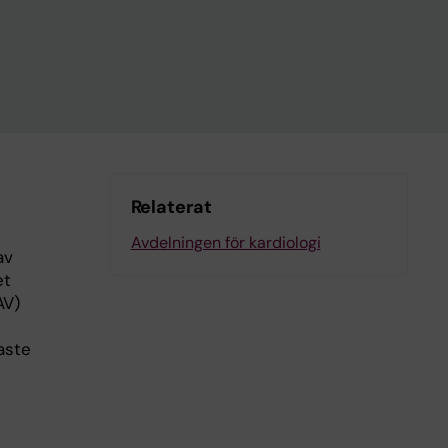
Relaterat
Avdelningen för kardiologi
av
et
AV)
aste