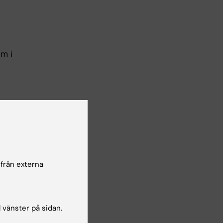
m i
t
 från externa
den
l vänster på sidan.
d