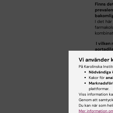
Finns de
prevalen
bakomli
I det hä
farmakol
kombinat
I vilken
aortadil
I det här
Vi använder 
studera e
associera
På Karolinska Insti
Nödvändiga
k
skulle ta
Kakor för
ana
Kan plas
Marknadsför
I det här
plattformar.
retrospek
Viss information kan
Genom att samtycka
initiala
Du kan när som hels
genetisk
Mer information om
användas