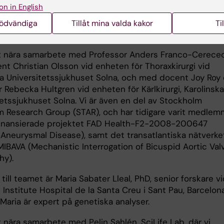
on in English
a, epidemiologiska och molekylära data.
nödvändiga
Tillåt mina valda kakor
Ti
arbeten
tt nära samarbete med Professor Anders Franco-Cerece
nt Christian Olsson vid enheten för Thoraxkirurgi vid
ka Universitetssjukhuset Solna, och med docent Joy Roy
 Rebecka Hultgren vid enheten för Kärlkirurgi, Karolinska
tetssjukhuset Solna. Vi är även en del av Stockholm
 Research Group (STAR), och har tidigare varit medlemm
inansierade projektet FAD Health-F2-2008-200647
g Aneurysmal Disease), samt det transatlantiska nätverke
IBAVA (Mechanistic Interrogation of Bicuspid Aortic Val
hy).
till teamet är Maria Sabater Lleal, PhD, senior forskare v
Institute Hospital de la Santa Creu i Sant Pau, Barcelona, 
Maria är expert på genetiska analyser.
t nära samarbete med Pelin Sahlén, SciLife Lab, där vi