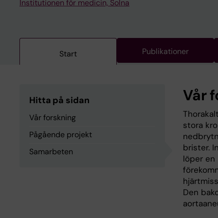
Institutionen för medicin, Solna
Publikationer
Start
Vår 
Hitta på sidan
Thorakal
Vår forskning
stora kr
Pågående projekt
nedbrytni
brister. 
Samarbeten
löper en 
förekomm
hjärtmiss
Den bako
aortaane