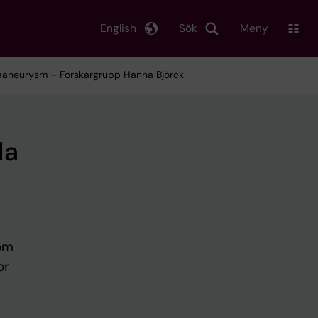
English
Sök
Meny
rtaaneurysm – Forskargrupp Hanna Björck
la
som
or