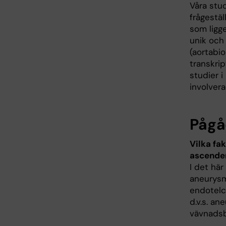
Våra stu
frågestäl
som ligge
unik och
(aortabi
transkri
studier i
involver
Pågå
Vilka fa
ascende
I det här
aneurysm
endotelc
d.v.s. a
vävnads