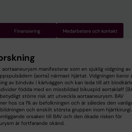
Finansiering
Medarbetare och kontakt
forskning
t aortaaneurysm manifesterar som en sjuklig vidgning av
oppspulsådern (aorta) närmast hjärtat. Vidgningen beror 
ng av bindväv i kärlväggen och kan leda till att blodkärl
Individer födda med en missbildad bikuspid aortaklaff (B
betydligt större risk att utveckla aortaaneurysm. BAV
er hos ca 1% av befolkningen och är således den vanlig
bildningen och enskilt största gruppen inom hjärtkirurgi.
mliggande orsaken till BAV och den ökade risken för
urysm är fortfarande okänd.