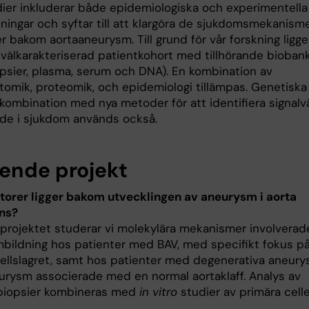
dier inkluderar både epidemiologiska och experimentella
lningar och syftar till att klargöra de sjukdomsmekanism
r bakom aortaaneurysm. Till grund för vår forskning ligge
 välkarakteriserad patientkohort med tillhörande bioban
opsier, plasma, serum och DNA). En kombination av
ptomik, proteomik, och epidemiologi tillämpas. Genetiska
 kombination med nya metoder för att identifiera signalv
ade i sjukdom används också.
ende projekt
ktorer ligger bakom utvecklingen av aneurysm i aorta
ns?
 projektet studerar vi molekylära mekanismer involverade
bildning hos patienter med BAV, med specifikt fokus p
ellslagret, samt hos patienter med degenerativa aneury
neurysm associerade med en normal aortaklaff. Analys av
biopsier kombineras med
in vitro
studier av primära celle