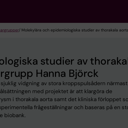
kargrupper
/ Molekylära och epidemiologiska studier av thorakala ao
logiska studier av thoraka
rgrupp Hanna Björck
sjuklig vidgning av stora kroppspulsådern närmast
. Målsättningen med projektet är att klargöra de
m i thorakala aorta samt det kliniska förloppet 
 experimentella frågeställningar och baseras på en st
de biobank.