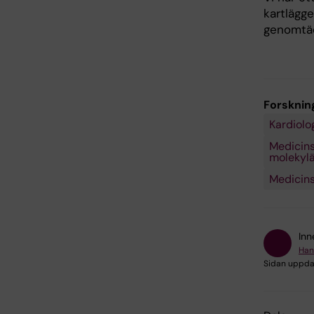
kartlägg
genomtäc
Forsknin
Kardiolo
Medicinsk
molekylär
Medicins
Inn
Han
Sidan uppda