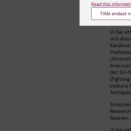
Read this informati
genetisk
Tillåt endast 
Sam
Vi har e
och doce
Karolins
Professor
Universi
Aneurysm
det EU-f
(Fightin
Leducq M
Aortopat
Ansluten 
Research 
Spanien. 
Vi har et