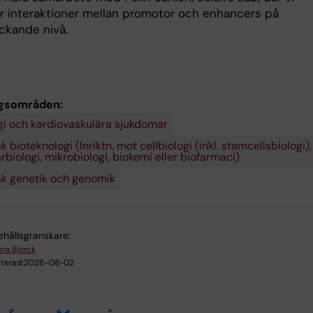
er interaktioner mellan promotor och enhancers på
kande nivå.
gsområden:
gi och kardiovaskulära sjukdomar
 bioteknologi (Inriktn. mot cellbiologi (inkl. stamcellsbiologi),
biologi, mikrobiologi, biokemi eller biofarmaci)
k genetik och genomik
ehållsgranskare:
na Björck
terad:
2026-08-02