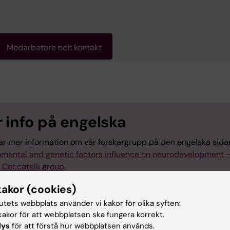
Medarbetare och kontakt
 info på engelska
tar mer information om vår forskargrupp på den engelska sida
nmental and genetic factors influence on neurodevelopment 
 Ceccatelli group
.
kakor (cookies)
tutets webbplats använder vi kakor för olika syften:
akor för att webbplatsen ska fungera korrekt.
lys
för att förstå hur webbplatsen används.