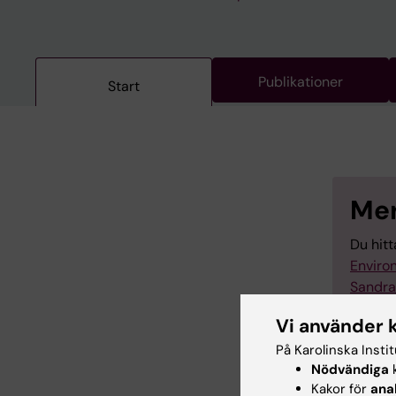
Publikationer
Start
Mer
Du hit
Enviro
Sandra
Vi använder 
På Karolinska Insti
Nödvändiga
k
Kakor för
ana