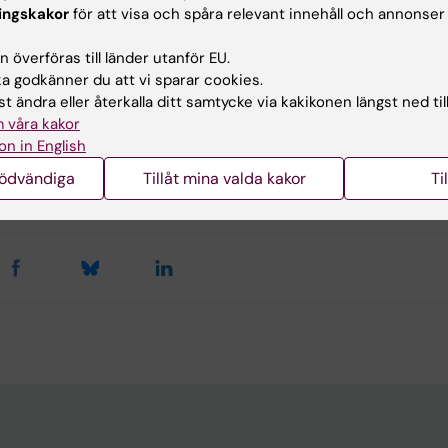
ingskakor
för att visa och spåra relevant innehåll och annonser
gsområden:
ogi och toxikologi
Neurovetenskaper
 överföras till länder utanför EU.
 godkänner du att vi sparar cookies.
t ändra eller återkalla ditt samtycke via kakikonen längst ned til
 våra kakor
ehållsgranskare:
on in English
dra Ceccatelli
rlotte Brandt
nödvändiga
Tillåt mina valda kakor
Ti
terad:
2026-06-16