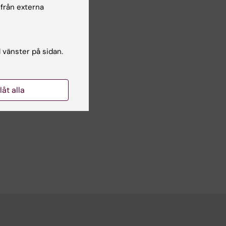
 från externa
l vänster på sidan.
llåt alla