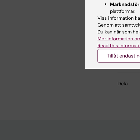
Marknadsför
Forsknin
plattformar.
Farmakol
Viss information kan
Genom att samtycka
Du kan när som hels
Mer information om
Inn
Read this informati
San
Redaktör:
Cha
Tillåt endast 
Sidan uppda
Dela