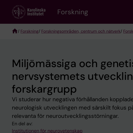
Skip
Forskning
to
main
content
/
Forskning
/
Forskningsområden, centrum och nätverk
/
Fors
Breadcrumb
Miljömässiga och geneti
nervsystemets utvecklin
forskargrupp
Vi studerar hur negativa förhållanden kopplade 
neurologisk utvecklingen med särskilt fokus p
relevanta för neuroutvecklingsstörningar.
En del av:
Institutionen för neurovetenskap