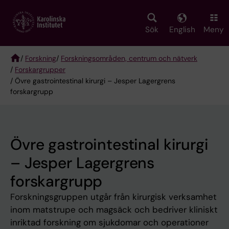
Skip
to
main
Sök
English
Meny
content
/
Forskning
/
Forskningsområden, centrum och nätverk
/
Forskargrupper
Breadcrumb
/ Övre gastrointestinal kirurgi – Jesper Lagergrens
forskargrupp
Övre gastrointestinal kirurgi
– Jesper Lagergrens
forskargrupp
Forskningsgruppen utgår från kirurgisk verksamhet
inom matstrupe och magsäck och bedriver kliniskt
inriktad forskning om sjukdomar och operationer