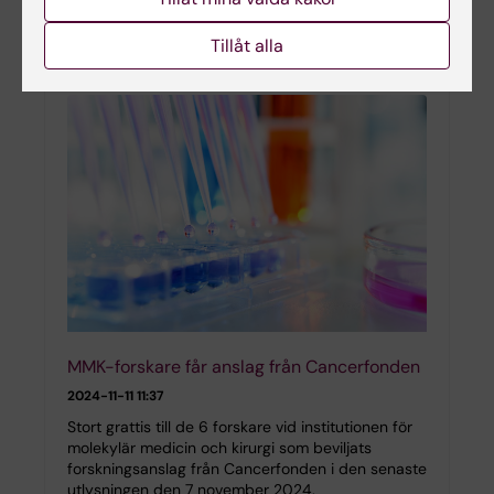
docent i epidemiologi den 29 april 2025.Giola
Santoni har en bred expertis inom epidemiologi
Tillåt alla
och…
MMK-forskare får anslag från Cancerfonden
2024-11-11 11:37
Stort grattis till de 6 forskare vid institutionen för
molekylär medicin och kirurgi som beviljats
forskningsanslag från Cancerfonden i den senaste
utlysningen den 7 november 2024.