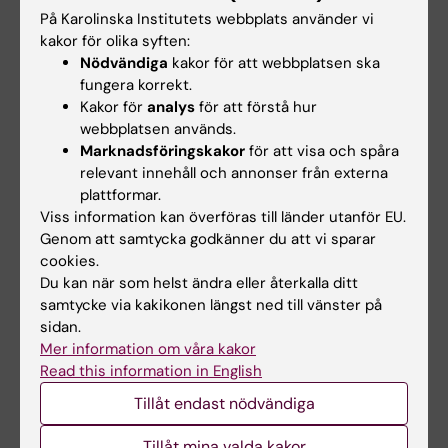
På Karolinska Institutets webbplats använder vi
Stort grattis till de fem forskare vid institutionen
kakor för olika syften:
för molekylär medicin och kirurgi som beviljats
Nödvändiga
kakor för att webbplatsen ska
forskningsanslag från Cancerfonden i den senaste
utlysningen den 10 november 2025.
fungera korrekt.
Kakor för
analys
för att förstå hur
webbplatsen används.
Marknadsföringskakor
för att visa och spåra
relevant innehåll och annonser från externa
plattformar.
Viss information kan överföras till länder utanför EU.
Genom att samtycka godkänner du att vi sparar
cookies.
Du kan när som helst ändra eller återkalla ditt
samtycke via kakikonen längst ned till vänster på
sidan.
Mer information om våra kakor
Giola Santoni docent i epidemiologi
Read this information in English
2025-05-26 10:22
Tillåt endast nödvändiga
Giola Santoni, biostatistiker vid forskargruppen
Övre GI kirurgi vid Karolinska Institutet, blev
Tillåt mina valda kakor