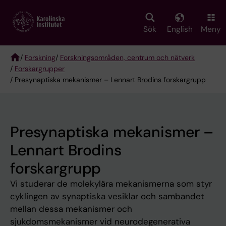
Skip
to
main
Sök
English
Meny
content
/
Forskning
/
Forskningsområden, centrum och nätverk
/
Forskargrupper
Breadcrumb
/ Presynaptiska mekanismer – Lennart Brodins forskargrupp
Presynaptiska mekanismer –
Lennart Brodins
forskargrupp
Vi studerar de molekylära mekanismerna som styr
cyklingen av synaptiska vesiklar och sambandet
mellan dessa mekanismer och
sjukdomsmekanismer vid neurodegenerativa