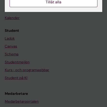
Tillåt alla
På gång
Nyheter
Kalender
Student
Ladok
Canvas
Schema
Studentmejlen
Kurs- och programwebbar
Student på KI
Medarbetare
Medarbetarportalen