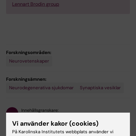
Lennart Brodin group
Forskningsområden:
Neurovetenskaper
Forskningsämnen:
Neurodegenerativa sjukdomar
Synaptiska vesiklar
Innehållsgranskare:
Lennart Brodin
Vi använder kakor (cookies)
Redaktör:
Charlotte Brandt
Sidan uppdaterad:
2026-06-16
På Karolinska Institutets webbplats använder vi