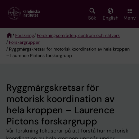
Skip
to
main
Sök
English
Meny
content
/
Forskning
/
Forskningsområden, centrum och nätverk
/
Forskargrupper
Breadcrumb
/ Ryggmärgskretsar för motorisk koordination av hela kroppen
– Laurence Pictons forskargrupp
Ryggmärgskretsar för
motorisk koordination av
hela kroppen – Laurence
Pictons forskargrupp
Vår forskning fokuserar på att förstå hur motorisk
koordination av hela kroppen uppnås under