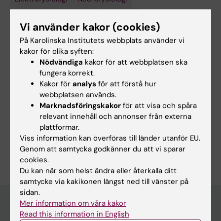
Patch-clamp-tekniker
Ryggmärg
Vi använder kakor (cookies)
På Karolinska Institutets webbplats använder vi
kakor för olika syften:
Innehållsgranskare:
Nödvändiga
kakor för att webbplatsen ska
Laurence Picton
fungera korrekt.
Redaktör:
Charlotte Brandt
Sidan uppdaterad:
2026-07-01
Kakor för
analys
för att förstå hur
webbplatsen används.
Marknadsföringskakor
för att visa och spåra
relevant innehåll och annonser från externa
Dela
plattformar.
Viss information kan överföras till länder utanför EU.
Genom att samtycka godkänner du att vi sparar
cookies.
Du kan när som helst ändra eller återkalla ditt
samtycke via kakikonen längst ned till vänster på
sidan.
Mer information om våra kakor
Read this information in English