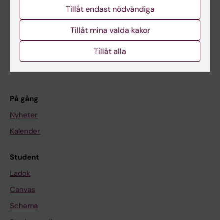
Huvudmeny
Tillåt endast nödvändiga
Utbildning
Tillåt mina valda kakor
Forskarutbildning
Forskning
Tillåt alla
Om KI
På gång
Nyheter
Kalender
Student
Ladok
Canvas
Schema