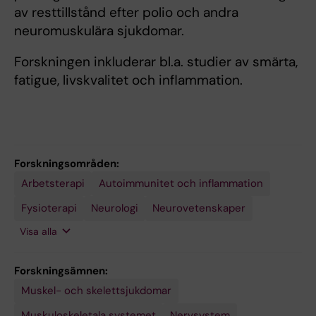
av resttillstånd efter polio och andra
neuromuskulära sjukdomar.
Forskningen inkluderar bl.a. studier av smärta,
fatigue, livskvalitet och inflammation.
Forskningsområden:
Arbetsterapi
Rehabiliteringsmedicin
Autoimmunitet och inflammation
Fysioterapi
Neurologi
Neurovetenskaper
Visa alla
Forskningsämnen:
Muskel- och skelettsjukdomar
Muskuloskeletala systemet
Nervsystem