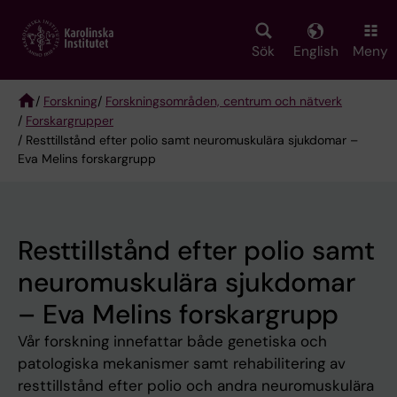
Skip
to
main
Sök
English
Meny
content
/
Forskning
/
Forskningsområden, centrum och nätverk
/
Forskargrupper
Breadcrumb
/ Resttillstånd efter polio samt neuromuskulära sjukdomar –
Eva Melins forskargrupp
Resttillstånd efter polio samt
neuromuskulära sjukdomar
– Eva Melins forskargrupp
Vår forskning innefattar både genetiska och
patologiska mekanismer samt rehabilitering av
resttillstånd efter polio och andra neuromuskulära