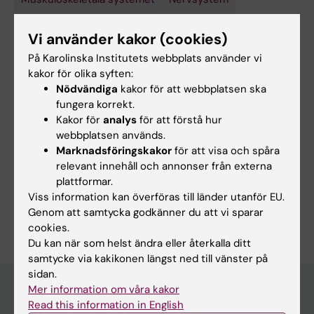
Nervsystemets sjukdomar
Vi använder kakor (cookies)
På Karolinska Institutets webbplats använder vi
kakor för olika syften:
Innehållsgranskare:
Nödvändiga
kakor för att webbplatsen ska
Eva Melin
fungera korrekt.
Redaktör:
Malin Wirf
Sidan uppdaterad:
2026-08-02
Kakor för
analys
för att förstå hur
webbplatsen används.
Marknadsföringskakor
för att visa och spåra
relevant innehåll och annonser från externa
Dela
plattformar.
Viss information kan överföras till länder utanför EU.
Genom att samtycka godkänner du att vi sparar
cookies.
Du kan när som helst ändra eller återkalla ditt
samtycke via kakikonen längst ned till vänster på
sidan.
Mer information om våra kakor
Read this information in English