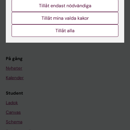
Huvudmeny
Tillåt endast nödvändiga
Utbildning
Tillåt mina valda kakor
Forskarutbildning
Forskning
Tillåt alla
Om KI
På gång
Nyheter
Kalender
Student
Ladok
Canvas
Schema