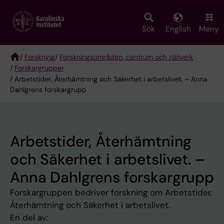
Skip
to
main
Sök
English
Meny
content
/
Forskning
/
Forskningsområden, centrum och nätverk
/
Forskargrupper
Breadcrumb
/ Arbetstider, Återhämtning och Säkerhet i arbetslivet. – Anna
Dahlgrens forskargrupp
Arbetstider, Återhämtning
och Säkerhet i arbetslivet. –
Anna Dahlgrens forskargrupp
Forskargruppen bedriver forskning om Arbetstider,
Återhämtning och Säkerhet i arbetslivet.
En del av: