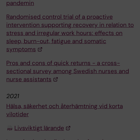
pandemin
Randomised control trial of a proactive
intervention supporting recovery in relation to
stress and irregular work hours: effects on
sleep, burn-out, fatigue and somatic
symptoms
Pros and cons of quick returns - a cross-
sectional survey among Swedish nurses and
nurse assistants
2021
Hälsa, säkerhet och återhämtning vid korta
vilotider
Livsviktigt lärande