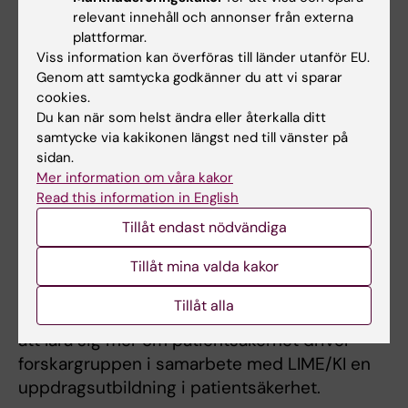
ökad personalomsättning, vilket är negativt ur
relevant innehåll och annonser från externa
plattformar.
ett patientsäkerhetsperspektiv. Att se trötthet
Viss information kan överföras till länder utanför EU.
som en riskfaktor i relation till arbetstider och
Genom att samtycka godkänner du att vi sparar
arbetsbelastning kan vara värdefullt både
cookies.
utifrån ett arbetsmiljöperspektiv och ett
Du kan när som helst ändra eller återkalla ditt
patientsäkerhetsperspektiv.
samtycke via kakikonen längst ned till vänster på
sidan.
För att uppnå god patientsäkerhet krävs att
Mer information om våra kakor
man arbetar utifrån en systemsyn med fler
Read this information in English
frågor än arbetstider och trötthet. Säkerhet är
Tillåt endast nödvändiga
dynamiskt och summan av många olika
Tillåt mina valda kakor
aspekter i systemet och skapas i
interaktionen mellan människa, teknik och
Tillåt alla
organisation. För de som är intresserade av
att lära sig mer om patientsäkerhet driver
forskargruppen i samarbete med LIME/KI en
uppdragsutbildning i patientsäkerhet.