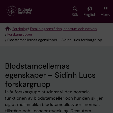
Skip
to
main
Sök
English
Meny
content
/
Forskning
/
Forskningsområden, centrum och nätverk
/
Forskargrupper
Breadcrumb
/ Blodstamcellernas egenskaper – Sidinh Lucs forskargrupp
Blodstamcellernas
egenskaper – Sidinh Lucs
forskargrupp
I vår forskargrupp studerar vi den normala
funktionen av blodstamceller och hur den skiljer
sig åt mellan olika blodstamcellstyper i normalt
tillstånd och i cancerutveckling. Dessutom