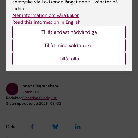
samtycke via kakikonen längst ned till vänster på
sidan.
Mer information om våra kakor
Read this information in English
Forskningsområden:
Tillåt endast nödvändiga
Hematologi
Tillåt mina valda kakor
Forskningsämnen:
Tillåt alla
Hematologi
Innehållsgranskare:
Sidinh Luc
Redaktör:
Christina Sundqvist
Sidan uppdaterad:
2026-08-02
Dela