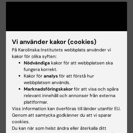
Vi använder kakor (cookies)
På Karolinska Institutets webbplats använder vi
kakor för olika syften:
Nödvändiga
kakor för att webbplatsen ska
fungera korrekt.
Kakor för
analys
för att förstå hur
webbplatsen används.
Marknadsföringskakor
för att visa och spåra
relevant innehåll och annonser från externa
Relaterat
plattformar.
Avdelningen för klinisk immunologi
Viss information kan överföras till länder utanför EU.
Genom att samtycka godkänner du att vi sparar
Sininh Luc, Wallenberg Academy Fellow 2016
cookies.
Du kan när som helst ändra eller återkalla ditt