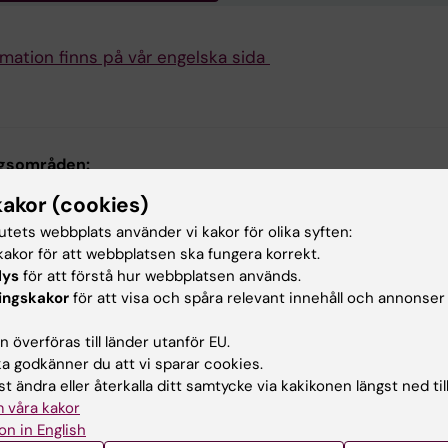
rmation finns på vår engelska sida
gsområden:
ogi och toxikologi
Fysiologi och anatomi
Neurovetenskape
kakor (cookies)
tutets webbplats använder vi kakor för olika syften:
akor för att webbplatsen ska fungera korrekt.
ehållsgranskare:
lys
för att förstå hur webbplatsen används.
t Jardemark
ingskakor
för att visa och spåra relevant innehåll och annonser
terad:
2026-08-07
 överföras till länder utanför EU.
 godkänner du att vi sparar cookies.
t ändra eller återkalla ditt samtycke via kakikonen längst ned til
 våra kakor
on in English