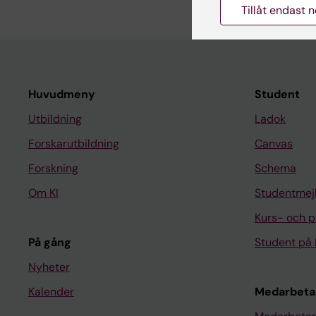
Tillåt endast 
Huvudmeny
Student
Utbildning
Ladok
Forskarutbildning
Canvas
Forskning
Schema
Om KI
Studentmej
Kurs- och 
På gång
Student på 
Nyheter
Kalender
Medarbeta