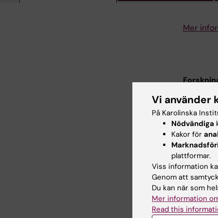
Mer info
Forsknin
Farmakol
Vi använder 
På Karolinska Insti
Nödvändiga
k
Inn
Kakor för
ana
Ken
Marknadsför
Sidan uppda
plattformar.
Viss information kan
Genom att samtycka
Du kan när som hels
Dela
Mer information om
Read this informati