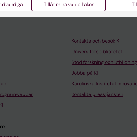
nödvändiga
Tillåt mina valda kakor
Ti
Kontakta och besök KI
Universitetsbiblioteket
Stöd forskning och utbildning
Jobba på KI
len
Karolinska Institutet Innovati
programwebbar
Kontakta presstjänsten
KI
re