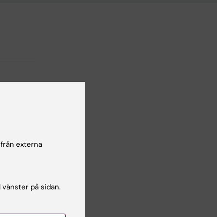
r
 från externa
l vänster på sidan.