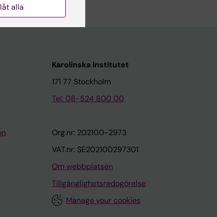
llåt alla
Karolinska Institutet
171 77 Stockholm
Tel: 08-524 800 00
on
Org.nr: 202100-2973
VAT.nr: SE202100297301
Om webbplatsen
Tillgänglighetsredogörelse
Manage your cookies