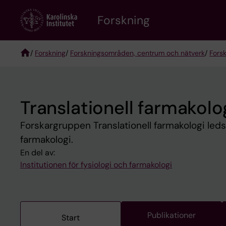
Skip
Forskning
to
main
content
/
Forskning
/
Forskningsområden, centrum och nätverk
/
Fors
Breadcrumb
Translationell farmakol
Forskargruppen Translationell farmakologi leds
farmakologi.
En del av:
Institutionen för fysiologi och farmakologi
Publikationer
Start