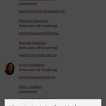
Doktorand
mohammed.ali.ghazal@ki.se
Michael Gubanski
Anknuten till Forskning
michael.gubanski@ki.se
Mattias Hedman
Anknuten till Forskning
mattias.hedman@ki.se
Kristin Karlsson
Anknuten till Forskning
kristin.karlsson@ki.se
Elias Lindbäck
Doktorand
elias.lindback@ki.se