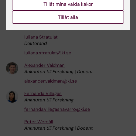
Tillåt mina valda kakor
Filippo Schiavo
Anknuten till Forskning
Tillåt alla
filippo.schiavo@ki.se
Iuliana Stratulat
Doktorand
iuliana.stratulat@ki.se
Alexander Valdman
Anknuten till Forskning
|
Docent
alexander.valdman@ki.se
Fernanda Villegas
Anknuten till Forskning
fernanda.villegasnavarro@ki.se
Peter Wersäll
Anknuten till Forskning
|
Docent