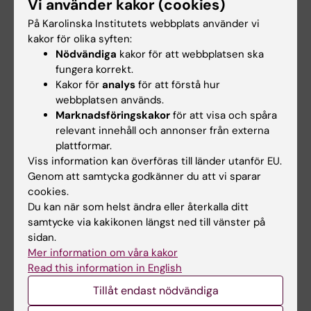
Vi använder kakor (cookies)
Jan Lindström
Anknuten till Forskning
På Karolinska Institutets webbplats använder vi
kakor för olika syften:
jan.lindstrom@ki.se
Nödvändiga
kakor för att webbplatsen ska
fungera korrekt.
Eva Onjukka
Kakor för
analys
för att förstå hur
Anknuten till Forskning
|
Docent
webbplatsen används.
eva.onjukka@ki.se
Marknadsföringskakor
för att visa och spåra
relevant innehåll och annonser från externa
Ricardo Palanco Zamora
plattformar.
Doktorand
Viss information kan överföras till länder utanför EU.
ricardo.palanco.zamora@ki.se
Genom att samtycka godkänner du att vi sparar
cookies.
Linda Persson
Du kan när som helst ändra eller återkalla ditt
Anknuten till Forskning
samtycke via kakikonen längst ned till vänster på
sidan.
linda.persson@ki.se
Mer information om våra kakor
Elia Rossi
Read this information in English
Doktorand
Tillåt endast nödvändiga
elia.rossi@ki.se