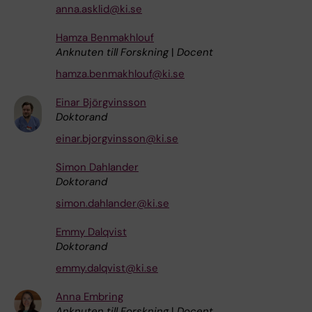
anna.asklid@ki.se
Hamza Benmakhlouf
Anknuten till Forskning
|
Docent
hamza.benmakhlouf@ki.se
Einar Björgvinsson
Doktorand
einar.bjorgvinsson@ki.se
Simon Dahlander
Doktorand
simon.dahlander@ki.se
Emmy Dalqvist
Doktorand
emmy.dalqvist@ki.se
Anna Embring
Anknuten till Forskning
|
Docent