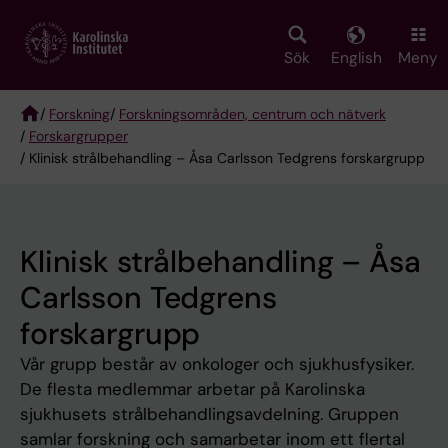
Skip
to
main
Sök
English
Meny
content
/
Forskning
/
Forskningsområden, centrum och nätverk
/
Forskargrupper
Breadcrumb
/ Klinisk strålbehandling – Åsa Carlsson Tedgrens forskargrupp
Klinisk strålbehandling – Åsa
Carlsson Tedgrens
forskargrupp
Vår grupp består av onkologer och sjukhusfysiker.
De flesta medlemmar arbetar på Karolinska
sjukhusets strålbehandlingsavdelning. Gruppen
samlar forskning och samarbetar inom ett flertal