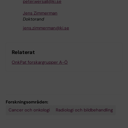
peter.wersall@ki.se
Jens Zimmerman
Doktorand
jens.zimmerman@ki.se
Relaterat
OnkPat forskargrupper A-Ö
Forskningsområden:
Cancer och onkologi
Radiologi och bildbehandling