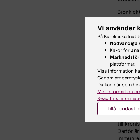
Bronkiek
permanen
såsom ho
Vi använder 
överrepr
På Karolinska Insti
på upp t
Nödvändiga
k
patiente
Kakor för
ana
bronkiekt
Marknadsför
sjukhusin
plattformar.
Viss information kan
Både ast
Genom att samtycka
inflamma
Du kan när som hels
Th17-cell
Mer information om
Read this informati
Inflamma
Tillåt endast 
mikroorg
vävnadss
till kron
Därför ä
immunregl