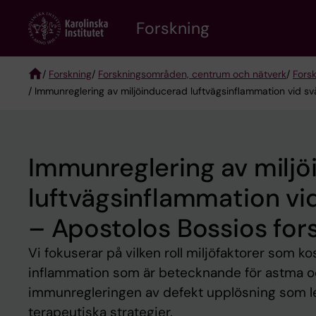
Skip
Forskning
to
main
content
/
Forskning
/
Forskningsområden, centrum och nätverk
/
Fors
/ Immunreglering av miljöinducerad luftvägsinflammation vid s
Breadcrumb
Immunreglering av milj
luftvägsinflammation vi
– Apostolos Bossios for
Vi fokuserar på vilken roll miljöfaktorer som ko
inflammation som är betecknande för astma och 
immunregleringen av defekt upplösning som leder
terapeutiska strategier.