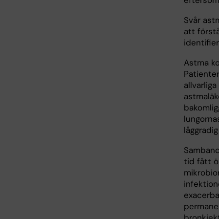
eftersom
Svår ast
att förs
identifie
Astma kop
Patiente
allvarli
astmaläke
bakomlig
lungornas
låggradi
Sambande
tid fått 
mikrobio
infektion
exacerba
permanent
bronkiekt