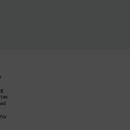
e
ng
ttas
lad
för