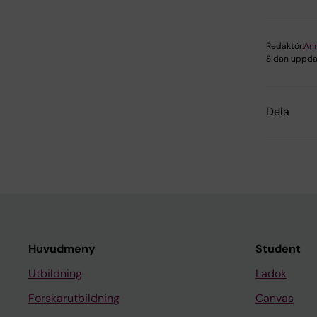
Redaktör:
Ann
Sidan uppda
Dela
Huvudmeny
Student
Utbildning
Ladok
Forskarutbildning
Canvas