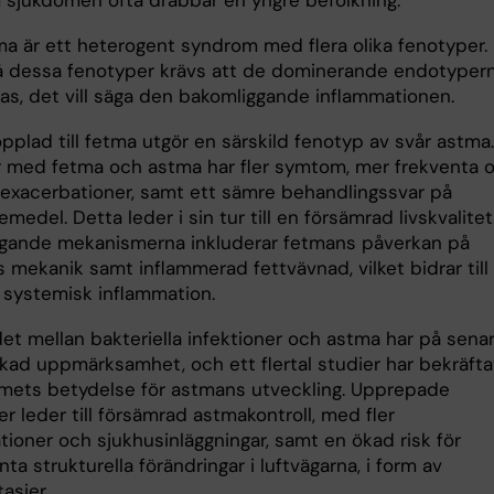
 sjukdomen ofta drabbar en yngre befolkning.
ma är ett heterogent syndrom med flera olika fenotyper. 
tå dessa fenotyper krävs att de dominerande endotyper
ras, det vill säga den bakomliggande inflammationen.
plad till fetma utgör en särskild fenotyp av svår astma.
r med fetma och astma har fler symtom, mer frekventa 
ga exacerbationer, samt ett sämre behandlingssvar på
medel. Detta leder i sin tur till en försämrad livskvalitet
gande mekanismerna inkluderar fetmans påverkan på
 mekanik samt inflammerad fettvävnad, vilket bidrar till
g systemisk inflammation.
t mellan bakteriella infektioner och astma har på sena
ökad uppmärksamhet, och ett flertal studier har bekräfta
mets betydelse för astmans utveckling. Upprepade
er leder till försämrad astmakontroll, med fler
tioner och sjukhusinläggningar, samt en ökad risk för
a strukturella förändringar i luftvägarna, i form av
asier.