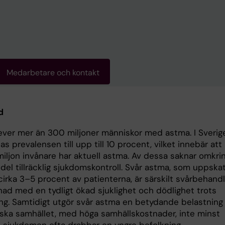
Medarbetare och kontakt
d
lever mer än 300 miljoner människor med astma. I Sverig
s prevalensen till upp till 10 procent, vilket innebär att
miljon invånare har aktuell astma. Av dessa saknar omkri
del tillräcklig sjukdomskontroll. Svår astma, som uppska
cirka 3–5 procent av patienterna, är särskilt svårbehand
nad med en tydligt ökad sjuklighet och dödlighet trots
ng. Samtidigt utgör svår astma en betydande belastning 
ska samhället, med höga samhällskostnader, inte minst