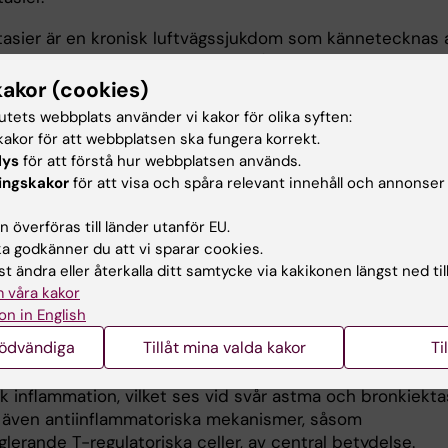
tasier är en kronisk luftvägssjukdom som kännetecknas 
ta vidgningar av bronkerna och återkommande symto
sta, slemproduktion och luftvägsinfektioner. Tillståndet
kakor (cookies)
esenterat hos patienter med svår astma, med en preval
tutets webbplats använder vi kakor för olika syften:
ill 25–40 procent, jämfört med cirka 3 procent hos
akor för att webbplatsen ska fungera korrekt.
r med generellt mildare astma. Förekomsten av
lys
för att förstå hur webbplatsen används.
asier är också kopplad till en ökad risk för astmarelate
ingskakor
för att visa och spåra relevant innehåll och annonser
läggningar.
 överföras till länder utanför EU.
ma och bronkiektasier kännetecknas av kronisk
 godkänner du att vi sparar cookies.
tion som regleras av T-hjälparceller, såsom Th1-, Th2- o
t ändra eller återkalla ditt samtycke via kakikonen längst ned til
er.
 våra kakor
on in English
tion är i grunden en skyddande respons mot invaderan
nödvändiga
Tillåt mina valda kakor
Ti
anismer och skadliga stimuli, såsom allergenexponering e
kada. Utan adekvat reglering kan denna respons dock l
isk inflammation, vilket ses vid svår astma och bronkiektas
r även antiinflammatoriska mekanismer, såsom
erande T-regulatoriska celler, av central betydelse.