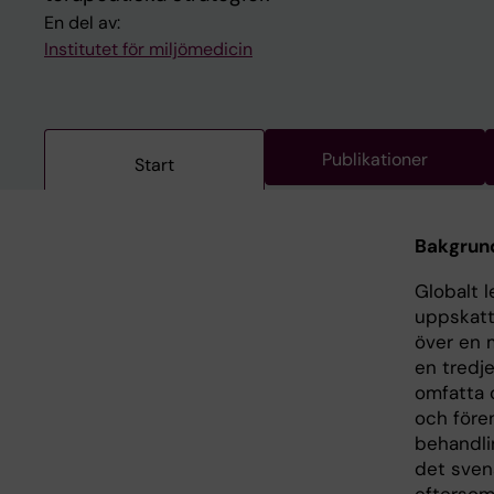
En del av:
Institutet för miljömedicin
Publikationer
Start
Bakgrun
Globalt 
uppskatta
över en 
en tredje
omfatta 
och före
behandli
det sven