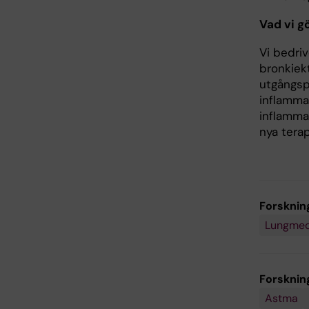
Vad vi g
Vi bedriv
bronkiek
utgångsp
inflammat
inflamma
nya tera
Forsknin
Lungmedi
Forskni
Astma