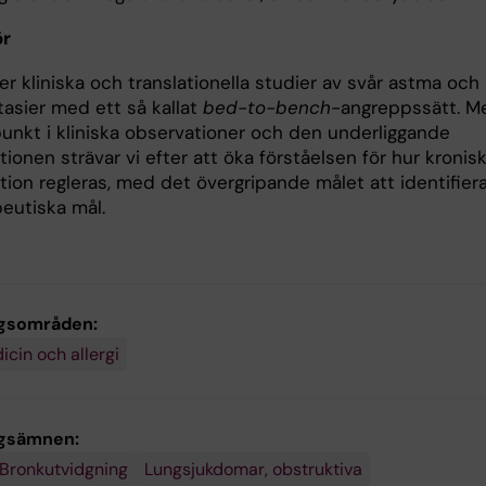
ör
er kliniska och translationella studier av svår astma och
tasier med ett så kallat
bed-to-bench
-angreppssätt. M
unkt i kliniska observationer och den underliggande
ionen strävar vi efter att öka förståelsen för hur kronis
tion regleras, med det övergripande målet att identifier
peutiska mål.
gsområden:
cin och allergi
ngsämnen:
Bronkutvidgning
Lungsjukdomar, obstruktiva