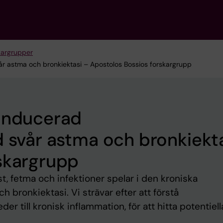
kargrupper
vår astma och bronkiektasi – Apostolos Bossios forskargrupp
öinducerad
d svår astma och bronkiekt
skargrupp
st, fetma och infektioner spelar i den kroniska
bronkiektasi. Vi strävar efter att förstå
 till kronisk inflammation, för att hitta potentiell