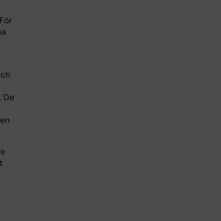
För
na
och
. De
 en
re
t