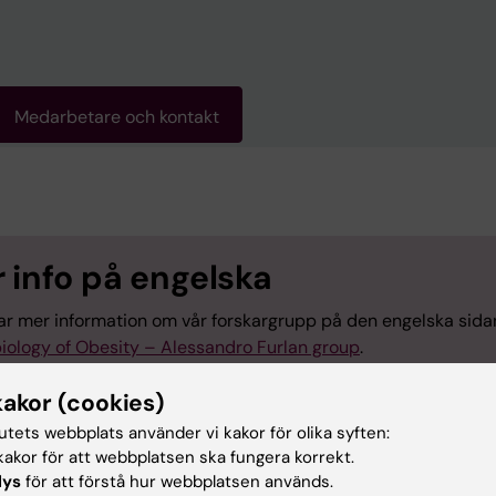
Medarbetare och kontakt
 info på engelska
tar mer information om vår forskargrupp på den engelska sida
iology of Obesity – Alessandro Furlan group
.
kakor (cookies)
tutets webbplats använder vi kakor för olika syften:
akor för att webbplatsen ska fungera korrekt.
lys
för att förstå hur webbplatsen används.