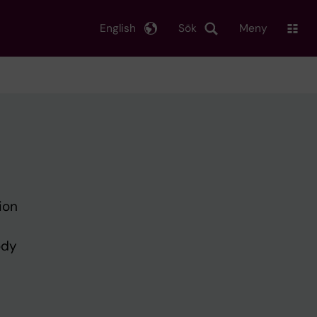
English
Sök
Meny
ion
ody