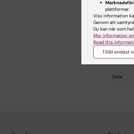
Marknadsför
Forsknin
plattformar.
Neurove
Viss information kan
Genom att samtycka
Du kan när som hels
Mer information om
Inn
Read this informati
Ale
Redaktör:
Cha
Tillåt endast 
Sidan uppda
Dela