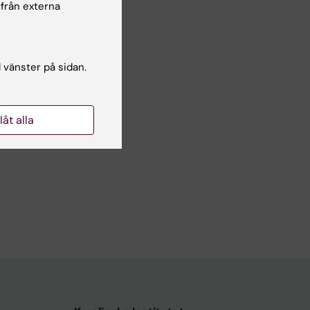
 från externa
l vänster på sidan.
llåt alla