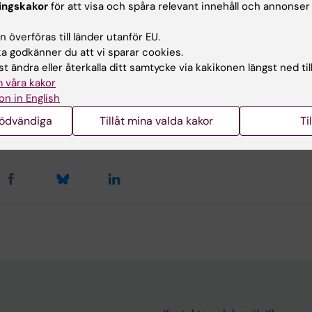
ingskakor
för att visa och spåra relevant innehåll och annonser
gsområden:
tenskaper
 överföras till länder utanför EU.
 godkänner du att vi sparar cookies.
t ändra eller återkalla ditt samtycke via kakikonen längst ned til
 våra kakor
ehållsgranskare:
on in English
ssandro Furlan
rlotte Brandt
nödvändiga
Tillåt mina valda kakor
Ti
terad:
2026-08-09