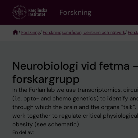
Skip
Forskning
to
main
content
/
Forskning
/
Forskningsområden, centrum och nätverk
/
Fors
Breadcrumb
Neurobiologi vid fetma 
forskargrupp
In the Furlan lab we use transcriptomics, circ
(i.e. opto- and chemo genetics) to identify an
through which the brain and the organs “talk”
work together to regulate critical physiologic
obesity (see schematic).
En del av: