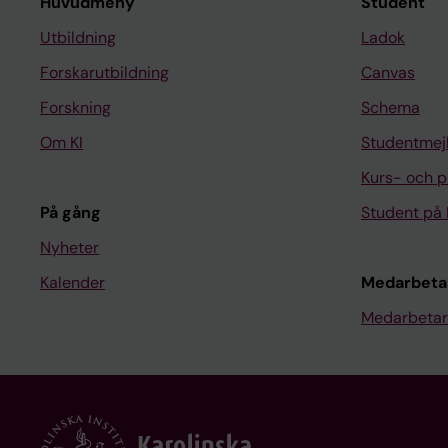
Huvudmeny
Student
Utbildning
Ladok
Forskarutbildning
Canvas
Forskning
Schema
Om KI
Studentmej
Kurs- och 
På gång
Student på 
Nyheter
Kalender
Medarbeta
Medarbetar