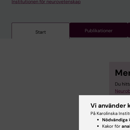
Institutionen för neurovetenskap
Publikationer
Start
Mer
Du hit
Neurob
Vi använder 
På Karolinska Insti
Nödvändiga
k
Kakor för
ana