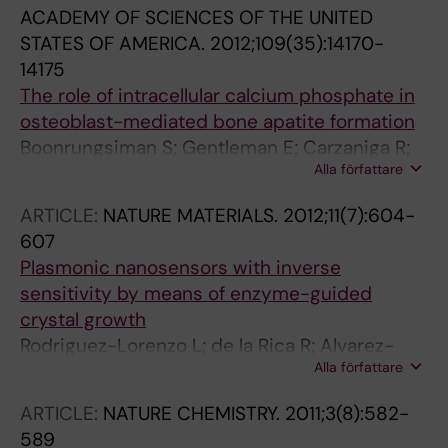
ACADEMY OF SCIENCES OF THE UNITED
STATES OF AMERICA.
2012;109(35):14170-
14175
The role of intracellular calcium phosphate in
osteoblast-mediated bone apatite formation
Boonrungsiman S; Gentleman E; Carzaniga R;
Alla författare
Evans ND; McComb DW; Porter AE; Stevens
MM
ARTICLE:
NATURE MATERIALS.
2012;11(7):604-
607
Plasmonic nanosensors with inverse
sensitivity by means of enzyme-guided
crystal growth
Rodriguez-Lorenzo L; de la Rica R; Alvarez-
Alla författare
Puebla RA; Liz-Marzan LM; Stevens MM
ARTICLE:
NATURE CHEMISTRY.
2011;3(8):582-
589