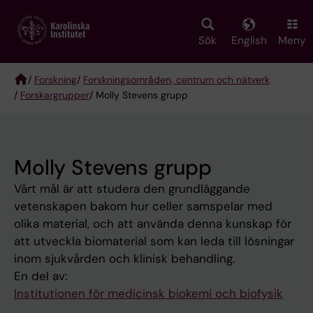
Skip
to
main
Sök
English
Meny
content
/
Forskning
/
Forskningsområden, centrum och nätverk
/
Forskargrupper
/ Molly Stevens grupp
Breadcrumb
Molly Stevens grupp
Vårt mål är att studera den grundläggande
vetenskapen bakom hur celler samspelar med
olika material, och att använda denna kunskap för
att utveckla biomaterial som kan leda till lösningar
inom sjukvården och klinisk behandling.
En del av:
Institutionen för medicinsk biokemi och biofysik