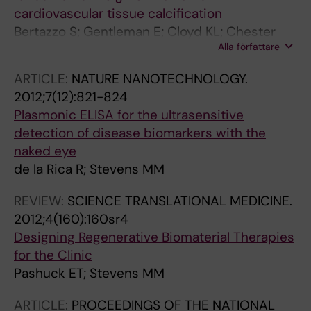
cardiovascular tissue calcification
Bertazzo S; Gentleman E; Cloyd KL; Chester
Alla författare
AH; Yacoub MH; Stevens MM
ARTICLE:
NATURE NANOTECHNOLOGY.
2012;7(12):821-824
Plasmonic ELISA for the ultrasensitive
detection of disease biomarkers with the
naked eye
de la Rica R; Stevens MM
REVIEW:
SCIENCE TRANSLATIONAL MEDICINE.
2012;4(160):160sr4
Designing Regenerative Biomaterial Therapies
for the Clinic
Pashuck ET; Stevens MM
ARTICLE:
PROCEEDINGS OF THE NATIONAL