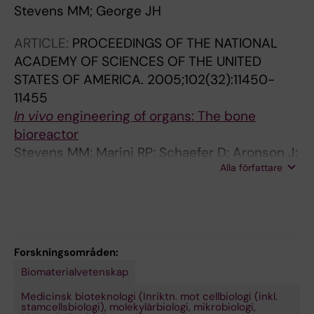
Stevens MM; George JH
ARTICLE:
PROCEEDINGS OF THE NATIONAL
ACADEMY OF SCIENCES OF THE UNITED
STATES OF AMERICA.
2005;102(32):11450-
11455
In vivo
engineering of organs: The bone
bioreactor
Stevens MM; Marini RP; Schaefer D; Aronson J;
Alla författare
Langer R; Shastri VP
Forskningsområden:
Biomaterialvetenskap
Medicinsk bioteknologi (Inriktn. mot cellbiologi (inkl.
stamcellsbiologi), molekylärbiologi, mikrobiologi,