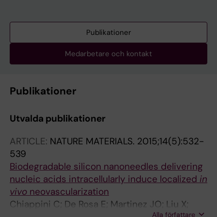
Publikationer
Medarbetare och kontakt
Publikationer
Utvalda publikationer
ARTICLE:
NATURE MATERIALS.
2015;14(5):532-
539
Biodegradable silicon nanoneedles delivering
nucleic acids intracellularly induce localized
in
vivo
neovascularization
Chiappini C; De Rosa E; Martinez JO; Liu X;
Alla författare
Steele J; Stevens MM; Tasciotti E