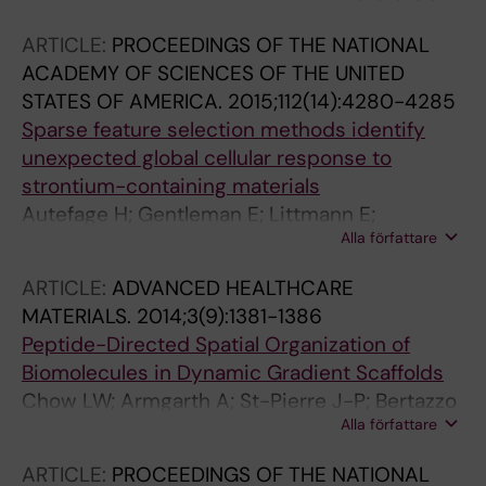
ARTICLE:
PROCEEDINGS OF THE NATIONAL
ACADEMY OF SCIENCES OF THE UNITED
STATES OF AMERICA.
2015;112(14):4280-4285
Sparse feature selection methods identify
unexpected global cellular response to
strontium-containing materials
Autefage H; Gentleman E; Littmann E;
Alla författare
Hedegaard MAB; Von Erlach T; O'Donnell M;
Burden FR; Winkler DA; Stevens MM
ARTICLE:
ADVANCED HEALTHCARE
MATERIALS.
2014;3(9):1381-1386
Peptide-Directed Spatial Organization of
Biomolecules in Dynamic Gradient Scaffolds
Chow LW; Armgarth A; St-Pierre J-P; Bertazzo
Alla författare
S; Gentilini C; Aurisicchio C; McCullen SD;
Steele JAM; Stevens MM
ARTICLE:
PROCEEDINGS OF THE NATIONAL