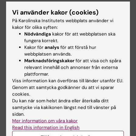
Exploring and exploiting chemistry at the cell
Vi använder kakor (cookies)
surface
Mager MD; LaPointe V; Stevens MM
På Karolinska Institutets webbplats använder vi
kakor för olika syften:
Nödvändiga
kakor för att webbplatsen ska
ARTICLE:
JOURNAL OF THE AMERICAN
fungera korrekt.
CHEMICAL SOCIETY.
2011;133(5):1438-1450
Kakor för
analys
för att förstå hur
Ordering Surfaces on the Nanoscale:
webbplatsen används.
Implications for Protein Adsorption
Marknadsföringskakor
för att visa och spåra
Hung A; Mwenifumbo S; Mager M; Kuna JJ;
relevant innehåll och annonser från externa
Alla författare
Stellacci F; Yarovsky I; Stevens MM
plattformar.
Viss information kan överföras till länder utanför EU.
ARTICLE:
BIOMATERIALS.
2010;31(14):3949-
Genom att samtycka godkänner du att vi sparar
cookies.
3956
Du kan när som helst ändra eller återkalla ditt
The effects of strontium-substituted
samtycke via kakikonen längst ned till vänster på
bioactive glasses on osteoblasts and
sidan.
osteoclasts
in vitro
Mer information om våra kakor
Gentleman E; Fredholm YC; Jell G;
Read this information in English
Alla författare
Lotfibakhshaiesh N; O'Donnell MD; Hill RG;