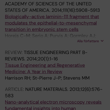
ACADEMY OF SCIENCES OF THE UNITED
STATES OF AMERICA.
2014;111(16):5908-5913
Biologically-active laminin-111 fragment that
modulates the epithelial-to-mesenchymal
transition in embryonic stem cells
Horejs C-M; Serio A; Purvis A; Gormley AJ;
Alla författare
Bertazzo S; Poliniewicz A; Wang AJ; DiMaggio
P; Hohenester E; Stevens MM
REVIEW:
TISSUE ENGINEERING PART B-
REVIEWS.
2014;20(1):1-16
Tissue Engineering and Regenerative
Medicine: A Year in Review
Harrison RH; St-Pierre J-P; Stevens MM
ARTICLE:
NATURE MATERIALS.
2013;12(6):576-
583
Nano-analytical electron microscopy reveals
fundamental insights into human