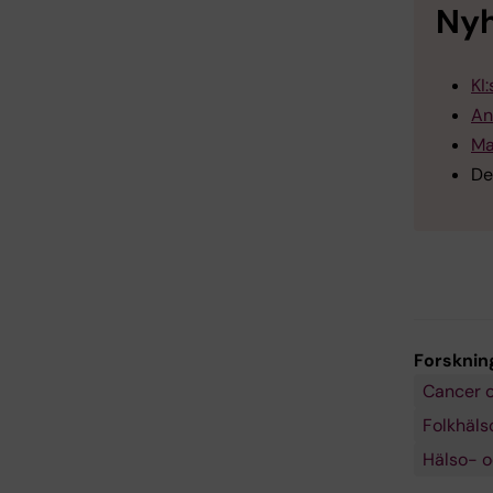
Nyh
KI
An
Ma
De
Forsknin
Cancer o
Folkhäls
Hälso- o