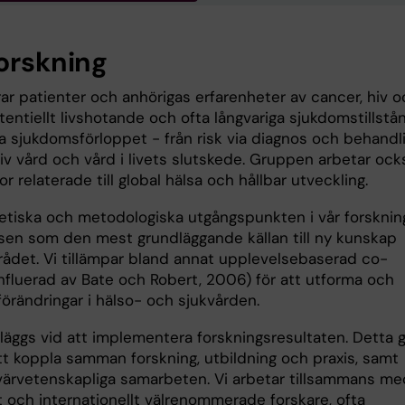
forskning
ar patienter och anhörigas erfarenheter av cancer, hiv o
entiellt livshotande och ofta långvariga sjukdomstillstå
la sjukdomsförloppet - från risk via diagnos och behandl
iativ vård och vård i livets slutskede. Gruppen arbetar ock
r relaterade till global hälsa och hållbar utveckling.
etiska och metodologiska utgångspunkten i vår forsknin
sen som den mest grundläggande källan till ny kunskap
ådet. Vi tillämpar bland annat upplevelsebaserad co-
influerad av Bate och Robert, 2006) för att utforma och
örändringar i hälso- och sjukvården.
 läggs vid att implementera forskningsresultaten. Detta 
t koppla samman forskning, utbildning och praxis, samt
ärvetenskapliga samarbeten. Vi arbetar tillsammans me
t och internationellt välrenommerade forskare, ofta