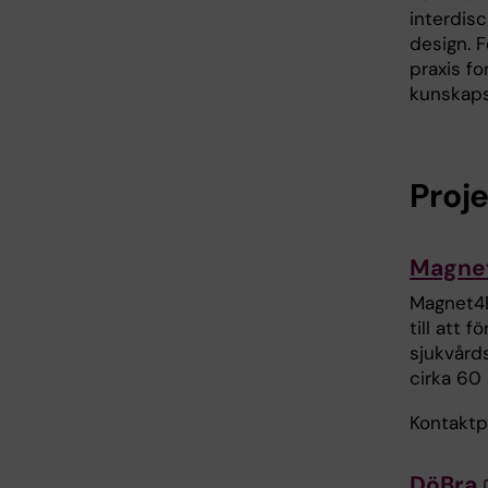
interdis
design. F
praxis fo
kunskaps
Proj
Magne
Magnet4E
till att 
sjukvård
cirka 60 
Kontaktpe
DöBra