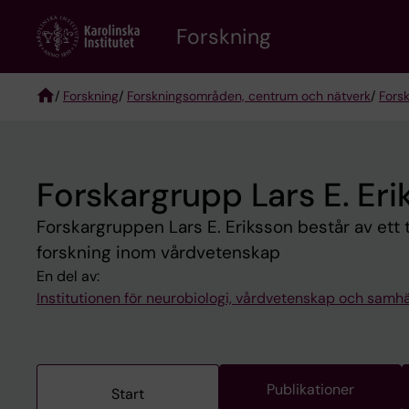
Skip
Forskning
to
main
content
/
Forskning
/
Forskningsområden, centrum och nätverk
/
Fors
Breadcrumb
Forskargrupp Lars E. Eri
Forskargruppen Lars E. Eriksson består av ett
forskning inom vårdvetenskap
En del av:
Institutionen för neurobiologi, vårdvetenskap och samhä
Publikationer
Start