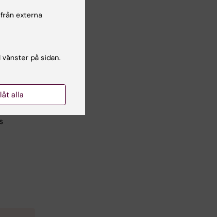
r
 från externa
l vänster på sidan.
d hiv
llåt alla
s