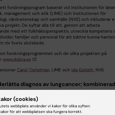
ett forskningsprogram baserat vid institutionen för lära
ik, management och etik (LIME) och institutionen för
logi, vårdvetenskap och samhälle (NVS) och inkluderar e
lika projekt. De syftar alla till att, genom att arbeta
ande med ett folkhälsoperspektiv, utveckla kompetens 
divider, familjer och personal för att bättre kunna hanter
m rör livets slutskede.
om forskningsprogrammet och de olika projekten på
an
www.dobra.se
.
personer
Carol Tishelman
, LIME och
Ida Goliath
, NVS.
derlätta diagnos av lungcancer; kombinera
ktiv från den upplevda och den biologiska
kakor (cookies)
en
tutets webbplats använder vi kakor för olika syften:
ens Erfarenhet av sina Kroppsliga förändringar
akor för att webbplatsen ska fungera korrekt.
utredniNG (PEKLUNG) (PEX-LC: The Patient EXperience o