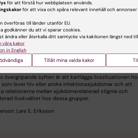
lys
för att förstå hur webbplatsen används.
dily changes for LungCancer investigation) undersöks hu
ingskakor
för att visa och spåra relevant innehåll och annonser
a upplevelser kan länkas till kliniska förändringar och
rer för att underlätta tidig upptäckt av lungcancer och
 överföras till länder utanför EU.
ing av behandling.
 godkänner du att vi sparar cookies.
t ändra eller återkalla ditt samtycke via kakikonen längst ned til
erson: Lars E Eriksson
 våra kakor
on in English
 och livskvalitet hos personer som lever me
nödvändiga
Tillåt mina valda kakor
Ti
andra infektionssjukdomar
s övergripande syften är att kartlägga livssituationen ho
 som lever hiv eller andra infektionssjukdomar och att
a relationerna mellan sjukdomsrelaterad stigma och
terad livskvalitet hos dessa grupper.
rson: Lars E. Eriksson