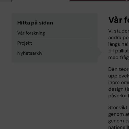
Vår 
Hitta på sidan
Vi studer
Vår forskning
andra pot
Projekt
längs he
till pall
Nyhetsarkiv
med frågo
Den teor
upplevel
inom omr
design (
påverka f
Stor vikt
genom at
genom tv
nationell