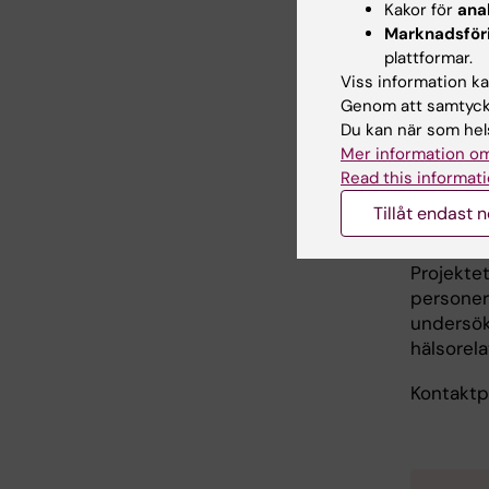
Kakor för
ana
their bo
Marknadsför
subjektiv
plattformar.
biomarkö
Viss information kan
uppföljn
Genom att samtycka
Du kan när som hels
Kontaktp
Mer information om
Read this informati
Stigma
Tillåt endast 
eller 
Projektet
personer
undersök
hälsorela
Kontaktpe