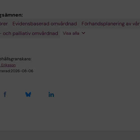
ngsämnen:
örer
ning
v
tet
sk
,
apporterade
nsmedicin
alsymtom
gt
onell
Evidensbaserad omvårdnad
Förhandsplanering av vå
gt
ter
adsforskning
g
ått
cinom
t
sk
 och palliativ omvårdnad
cinom
ing
g
Visa alla
nad
ehållsgranskare:
s Eriksson
terad:
2026-08-06