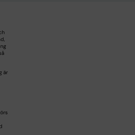
ch
nd,
ing
så
g är
görs
d