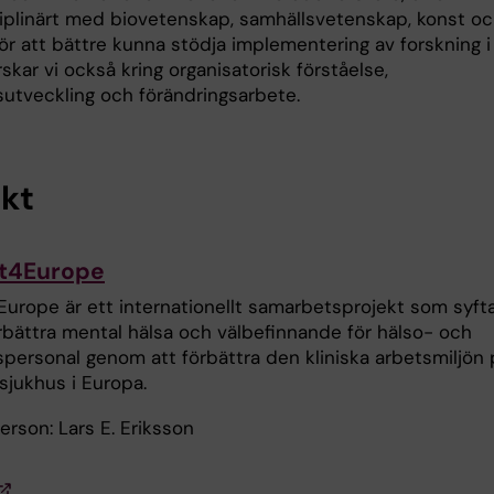
ciplinärt med biovetenskap, samhällsvetenskap, konst o
ör att bättre kunna stödja implementering av forskning i
rskar vi också kring organisatorisk förståelse,
utveckling och förändringsarbete.
ekt
t4Europe
urope är ett internationellt samarbetsprojekt som syft
förbättra mental hälsa och välbefinnande för hälso- och
spersonal genom att förbättra den kliniska arbetsmiljön 
sjukhus i Europa.
rson: Lars E. Eriksson