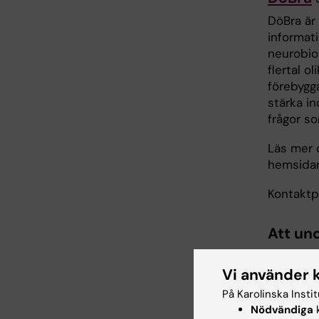
DöBra är 
informat
neurobio
flertal o
förebygg
stärka in
frågor so
Läs mer 
hemsid
Kontakt
Att un
perspe
Vi använder 
kropp
På Karolinska Insti
I Patient
Nödvändiga
k
vid LUng