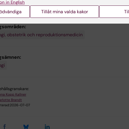
on in English
nödvändiga
Tillåt mina valda kakor
Ti
gsområden:
gi, obstetrik och reproduktionsmedicin
ngsämnen:
ogi
ehållsgranskare:
ena Kopp Kallner
rlotte Brandt
terad:
2026-07-07