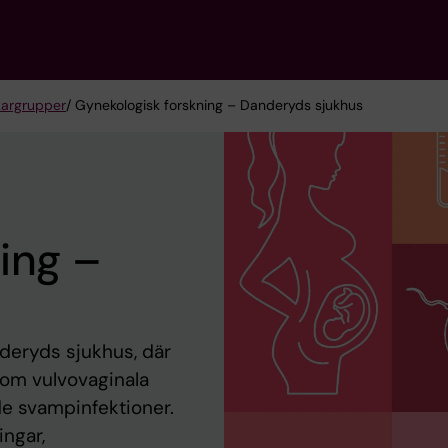
kargrupper
/ Gynekologisk forskning – Danderyds sjukhus
ing –
deryds sjukhus, där
 om vulvovaginala
de svampinfektioner.
ingar,