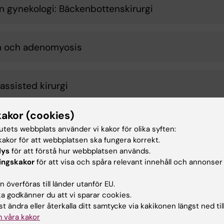
n gynekologi: Bäckenbottenskirurgi
 och adenomyosis
assisted kirurgi
kakor (cookies)
ssningsskador
tutets webbplats använder vi kakor för olika syften:
akor för att webbplatsen ska fungera korrekt.
lys
för att förstå hur webbplatsen används.
vaginala sjukdomar
ingskakor
för att visa och spåra relevant innehåll och annonser
 överföras till länder utanför EU.
 godkänner du att vi sparar cookies.
jeplanering
t ändra eller återkalla ditt samtycke via kakikonen längst ned til
 våra kakor