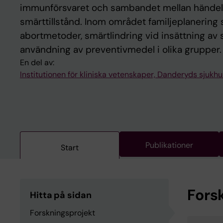
immunförsvaret och sambandet mellan händelser
smärttillstånd. Inom området familjeplanering 
abortmetoder, smärtlindring vid insättning av 
användning av preventivmedel i olika grupper.
En del av:
Institutionen för kliniska vetenskaper, Danderyds sjukhu
Publikationer
Start
Fors
Hitta på sidan
Forskningsprojekt