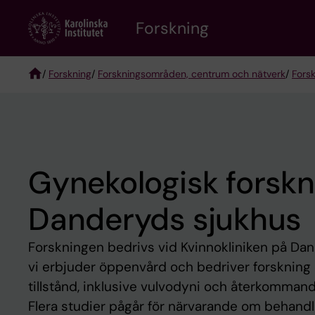
Skip
Forskning
to
main
content
/
Forskning
/
Forskningsområden, centrum och nätverk
/
Fors
Breadcrumb
Gynekologisk forskn
Danderyds sjukhus
Forskningen bedrivs vid Kvinnokliniken på Dan
vi erbjuder öppenvård och bedriver forskning
tillstånd, inklusive vulvodyni och återkomman
Flera studier pågår för närvarande om behandl