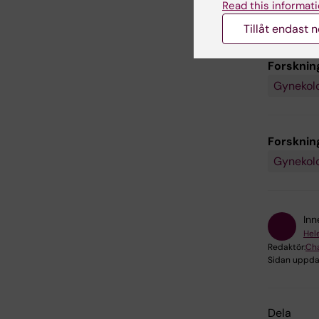
Read this informati
Tillåt endast 
Forsknin
Gynekolo
Forskni
Gynekol
Inn
Hel
Redaktör:
Cha
Sidan uppda
Dela