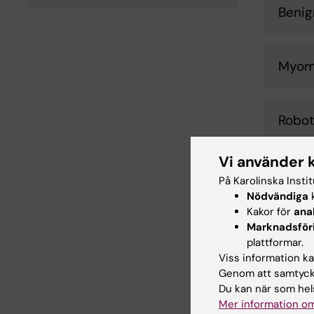
Benig
Myom
Robot
Vi använder 
Förlo
På Karolinska Insti
Nödvändiga
k
Kakor för
ana
Vulvo
Marknadsför
plattformar.
Viss information kan
Genom att samtycka
Famil
Du kan när som hels
Mer information om