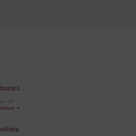
chrome c
es JF;
rfattare
urifying