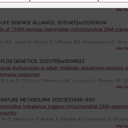
M; Filograna R; Felser A; Bonekamp NA; Giavalisco P; Ly
Alla fö
on N-G
:
LIFE SCIENCE ALLIANCE.
2021;4(11):e202101034
els of TFAM repress mammalian mitochondrial DNA trans
 NA; Jiang M; Motori E; Villegas RG; Koolmeister C; Atan
Alla fö
A; Park CB; Larsson N-G
:
PLOS GENETICS.
2021;17(9):e1009822
drial dysfunction in adult midbrain dopamine neurons t
 immune response
 R; Lee S; Tiklova K; Mennuni M; Jonsson V; Ringner M; Gil
Alla fö
; Shupliakov O; Koolmeister C; Olson L; Perlmann T; Lar
:
NATURE METABOLISM.
2021;3(5):636-650
 pyrimidine imbalance triggers mitochondrial DNA-depen
mmunity
 H-G; MacVicar T; Bahat A; Fiedler KU; Hermans S; Ehrent
Milenkovic D; Bonekamp N; Larsson N-G; Nolte H; Giavalis
Alla fö