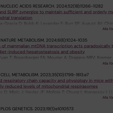
:
NUCLEIC ACIDS RESEARCH.
2024;52(18):11266-11282
nd SLIRP synergize to maintain sufficient and orderly 
rial translation
a-Gracia D; Bubb K; Levander F; Burr SP; August AV; Chin
Alla fö
ter C; Larsson N-G
:
NATURE METABOLISM.
2024;6(6):1024-1035
on of mammalian mtDNA transcription acts paradoxically 
diet-induced hepatosteatosis and obesity
 Yuan T; Rosenberger FA; Mourier A; Dragano NRV; Kremer 
a-Gracia D; Hansen FM; Borg M; Mennuni M; Filograna R; A
Alla fö
 Koolmeister C; Papadea P; de Angelis MH; Ren L; Anderss
:
CELL METABOLISM.
2023;35(10):1799-1813.e7
Bergbrede T; Di Lucrezia R; Wibom R; Zierath JR; Krook A
d respiratory chain capacity and physiology in mice wit
co P; Mann M; Larsson N-G
ly reduced levels of mitochondrial respirasomes
c D; Misic J; Hevler JF; Molinie T; Chung I; Atanassov I; Li
Alla fö
 R; Mesaros A; Mourier A; Heck AJR; Hirst J; Larsson N-G
:
PLOS GENETICS.
2023;19(1):e1010573