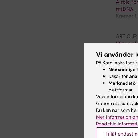
A role fo
mtDNA
Kremer L
Koolmeis
ARTICLE
Mammalia
initiati
Vi använder 
Misic J; 
På Karolinska Insti
Koolmeist
Nödvändiga
k
Valentino
Kakor för
ana
ARTICLE
M; Larss
Marknadsför
Mice lac
plattformar.
kidney d
Viss information kan
Milenkov
Genom att samtycka
Amarie O;
Du kan när som hels
Fuchs HS
Mer information om
ARTICLE
Read this informati
Metabolic
Tillåt endast 
revealed