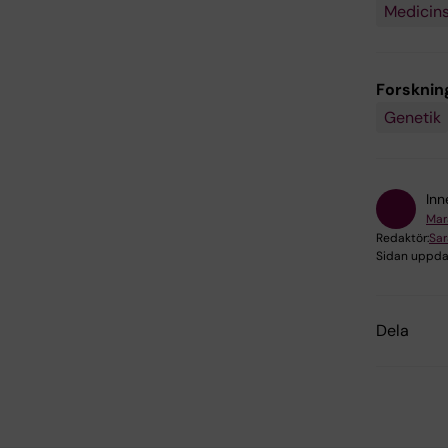
Medicins
Forskni
Genetik
Inn
Mar
Redaktör:
Sa
Sidan uppda
Dela