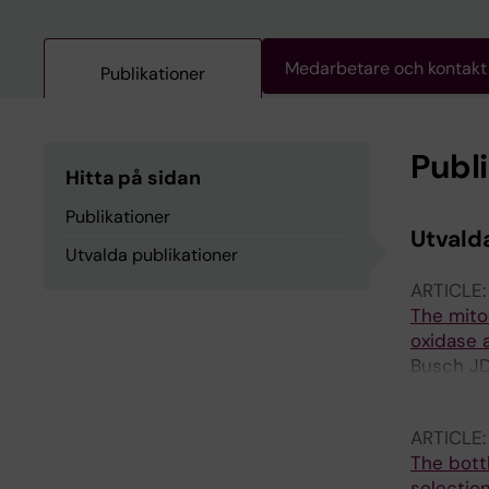
Medarbetare och kontakt
Publikationer
Publ
Hitta på sidan
Publikationer
Utvald
Utvalda publikationer
ARTICLE
The mito
oxidase 
Busch JD;
Filogran
ARTICLE
The bott
selectio