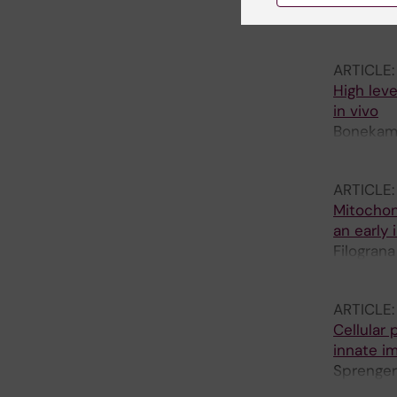
Mennuni 
O; Larss
ARTICLE
High lev
in vivo
Bonekamp
Mesaros 
ARTICLE
Mitochon
an early
Filograna
Sopova E
ARTICLE
Cellular
innate i
Sprenger
Ried K; 