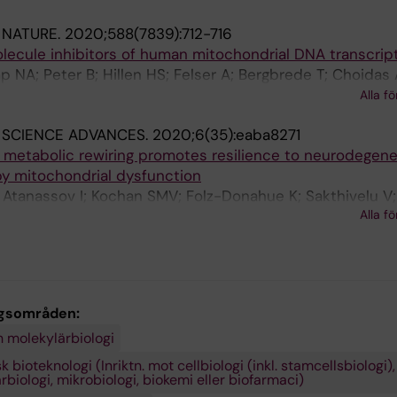
:
NATURE.
2020;588(7839):712-716
lecule inhibitors of human mitochondrial DNA transcrip
 NA; Peter B; Hillen HS; Felser A; Bergbrede T; Choidas 
A; Di Lucrezia R; Atanassov I; Li X; Koch U; Menninger S; 
Alla fö
ger P; Giavalisco P; Cramer P; Denzel MS; Nussbaumer P;
:
SCIENCE ADVANCES.
2020;6(35):eaba8271
rg M; Gustafsson CM; Larsson N-G
 metabolic rewiring promotes resilience to neurodegene
y mitochondrial dysfunction
; Atanassov I; Kochan SMV; Folz-Donahue K; Sakthivelu V;
Alla fö
o P; Toni N; Puyal J; Larsson N-G
gsområden:
h molekylärbiologi
 bioteknologi (Inriktn. mot cellbiologi (inkl. stamcellsbiologi),
biologi, mikrobiologi, biokemi eller biofarmaci)