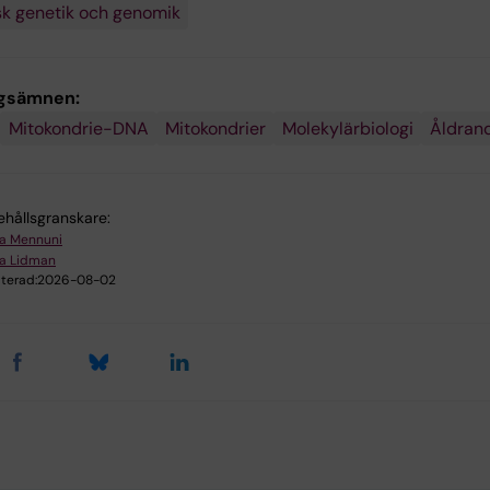
k genetik och genomik
ngsämnen:
Mitokondrie-DNA
Mitokondrier
Molekylärbiologi
Åldran
ehållsgranskare:
a Mennuni
ra Lidman
terad:
2026-08-02