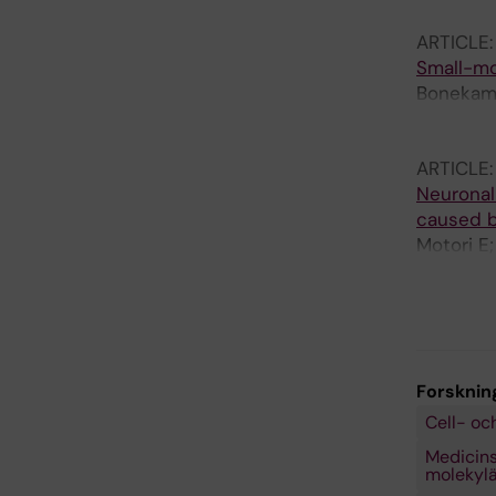
Langer T
ARTICLE
Small-mo
Bonekamp
M; Unger 
Habenber
ARTICLE
Falkenbe
Neuronal
caused b
Motori E
Giavalisc
Forsknin
Cell- oc
Medicinsk
molekylär