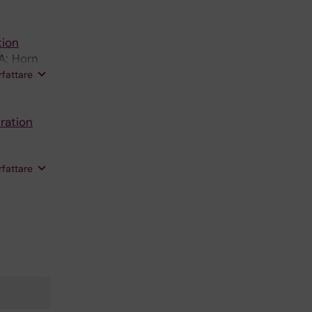
tion
A; Horn
Boros J;
rfattare
 Klebl B;
ration
rfattare