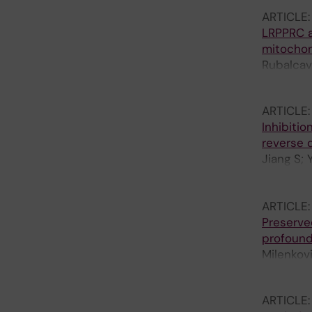
ARTICLE
LRPPRC a
mitochond
Rubalcav
Koolmeis
ARTICLE
Inhibiti
reverse 
Jiang S;
Rubalcav
Misic J;
ARTICLE
Unger A; 
Preserve
Giavalis
profound
Milenkovi
Filograna
ARTICLE