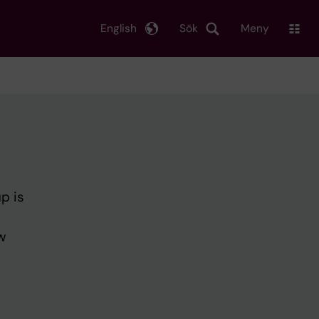
English
Sök
Meny
p is
w