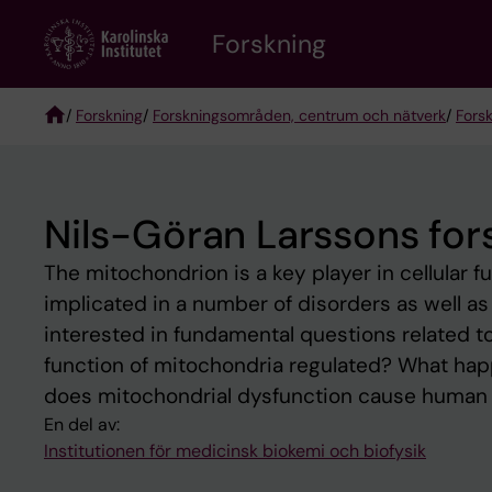
Skip
Forskning
to
main
content
/
Forskning
/
Forskningsområden, centrum och nätverk
/
Fors
Breadcrumb
Nils-Göran Larssons fo
The mitochondrion is a key player in cellular
implicated in a number of disorders as well as
interested in fundamental questions related t
function of mitochondria regulated? What hap
does mitochondrial dysfunction cause human
En del av:
Institutionen för medicinsk biokemi och biofysik