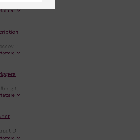
tovchenko
rfattare
cription
assov I;
rfattare
riggers
lberg L;
rfattare
sson N-G
dent
raut D;
co P;
rfattare