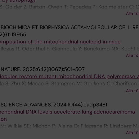
S; Golder Z; Barton-Owen T; Papadea P; Koolmeister C; 
Alla fö
son N-G
:
BIOCHIMICA ET BIOPHYSICA ACTA-MOLECULAR CELL R
2(6):119955
mposition of the mitochondrial nucleoid in mice
llegas R; Odenthal F; Giannoula Y; Bonekamp NA; Kuehl I;
Alla fö
 Motori E; Levander F; Larsson N-G
:
NATURE.
2025;642(8067):501-507
lecules restore mutant mitochondrial DNA polymerase a
la S; Zhu X; Macao B; Stamgren M; Geukens C; Charifson 
g E; Jenninger L; Gruszczyk AV; Lee S; Johansson KAS; F
Alla fö
rns SJ; Arabanian L; Botella GM; Ekstroem S; Green J; Gri
:
SCIENCE ADVANCES.
2024;10(44):eadp3481
rnandez C; Keating TA; Kuppers-Munther B; Larsson N-
ochondrial DNA levels accelerate lung adenocarcinoma
 V; Jones JE; Xie X; Giroux S; Gustafsson CM; Falkenberg
ion
; Wilkie SE; Michon P; Alsina D; Filograna R; Lindberg M;
Alla fö
nberger F; Schaaf A; Larsson E; Pearce EL; Larsson N-G