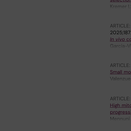
Kremer L
PF; Lars
ARTICLE
2025;187
In
vivo
co
Garcia-Vi
Spahr H;
ARTICLE
Small mo
Valenzue
G; Hober
Shi Y; Ke
ARTICLE
Pardo-He
High mit
C; Posse
progress
Mennuni M
DE; Rose