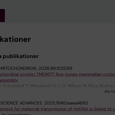
ikationer
a publikationer
:
MITOCHONDRION.
2026;86:102099
chondrial protein TMEM177 fine-tunes mammalian cyto
assembly
 Schondorf T; Milenkovic D; Li X; Wibom R; Silva-Rodrigu
Alla fö
a R; Koolmeister C; Larsson N-G; Rubalcava-Gracia D
:
SCIENCE ADVANCES.
2025;11(46):eaea4660
leneck for maternal transmission of mtDNA is linked to p
n by autophagy