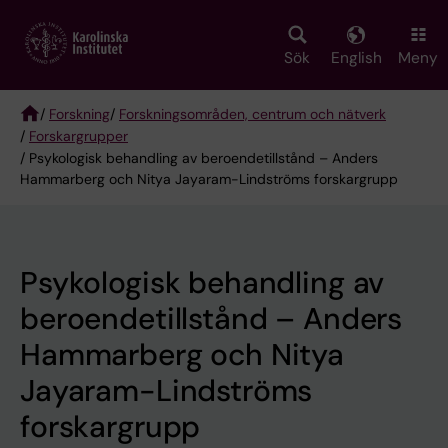
Skip
to
main
Sök
English
Meny
content
/
Forskning
/
Forskningsområden, centrum och nätverk
/
Forskargrupper
Breadcrumb
/ Psykologisk behandling av beroendetillstånd – Anders
Hammarberg och Nitya Jayaram-Lindströms forskargrupp
Psykologisk behandling av
beroendetillstånd – Anders
Hammarberg och Nitya
Jayaram-Lindströms
forskargrupp