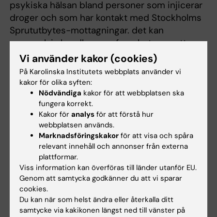
psykiska hälsan bland personer som injicerar
droger och som har kontakt med Stockholms
Sprututbytes-mottagningar. det kan
exempelvis handla om erfarenheter av att
delta i naloxon-utdelning för personer som
Vi använder kakor (cookies)
bevittnat eller själv erfarit en överdos av
På Karolinska Institutets webbplats använder vi
opioider.
kakor för olika syften:
Nödvändiga
kakor för att webbplatsen ska
fungera korrekt.
Kakor för
analys
för att förstå hur
Relaterat
webbplatsen används.
Marknadsföringskakor
för att visa och spåra
Centrum för psykiatriforskning
relevant innehåll och annonser från externa
plattformar.
Viss information kan överföras till länder utanför EU.
Genom att samtycka godkänner du att vi sparar
cookies.
Du kan när som helst ändra eller återkalla ditt
Forskningsområden:
samtycke via kakikonen längst ned till vänster på