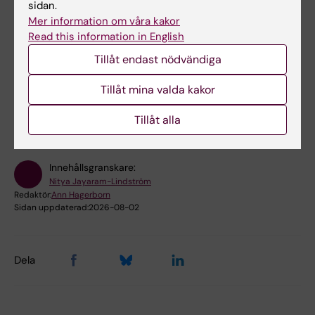
Beroendelära och missbruk
Epidemiologi
sidan.
Mer information om våra kakor
Folkhälsovetenskap, global hälsa och socialmedicin
Read this information in English
Psykiatri
Tillämpad psykologi
Tillåt endast nödvändiga
Tillåt mina valda kakor
Forskningsämnen:
Beroendemedicin
Tillåt alla
Innehållsgranskare:
Nitya Jayaram-Lindström
Redaktör:
Ann Hagerborn
Sidan uppdaterad:
2026-08-02
Dela