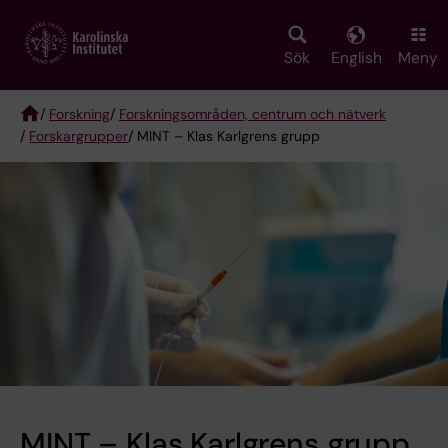
Skip
to
main
Sök
English
Meny
content
/
Forskning
/
Forskningsområden, centrum och nätverk
/
Forskargrupper
/ MINT – Klas Karlgrens grupp
Breadcrumb
MINT – Klas Karlgrens grupp