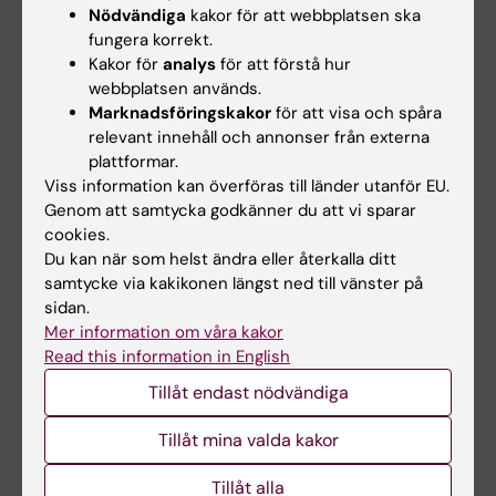
Nödvändiga
kakor för att webbplatsen ska
Krigs-, kris-, säkerhetsvetenskaper
fungera korrekt.
Kakor för
analys
för att förstå hur
Människa-datorinteraktion (interaktionsdesign)
webbplatsen används.
(Samhällsvetenskapliga aspekter under 50804)
Marknadsföringskakor
för att visa och spåra
Visa alla
Omvårdnad
relevant innehåll och annonser från externa
plattformar.
Viss information kan överföras till länder utanför EU.
Forskningsämnen:
Genom att samtycka godkänner du att vi sparar
Datorsimulering
Spelifiering
Ekologisk momentan bedömning
cookies.
Du kan när som helst ändra eller återkalla ditt
Högkvalitativ simuleringsträning
Inlärning
samtycke via kakikonen längst ned till vänster på
Visa alla
Simuleringsträning
sidan.
Mer information om våra kakor
Read this information in English
Innehållsgranskare:
Tillåt endast nödvändiga
Klas Karlgren
Sidan uppdaterad:
2026-07-17
Tillåt mina valda kakor
Tillåt alla