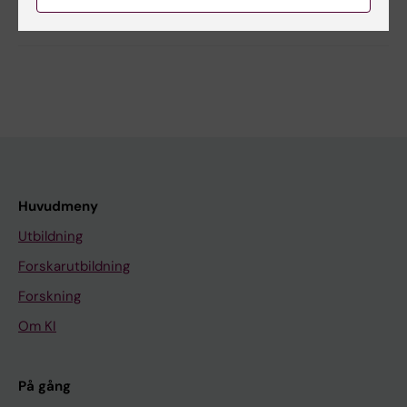
Dela
Huvudmeny
Utbildning
Forskarutbildning
Forskning
Om KI
På gång