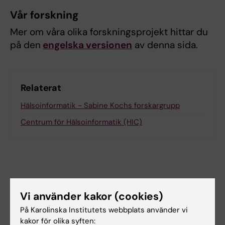
Vår forskning
Mer om våra olika forskningsprojekt hittar du
på den
engelska versionen
av denna sida.
Relaterat
Hälsoinformatik - Sabine Kochs forskargrupp
Centrum för Hälsoinformatik (HIC)
Forskningsområden:
Vi använder kakor (cookies)
Annan utbildningsvetenskaplig forskning
Pedagogik
På Karolinska Institutets webbplats använder vi
kakor för olika syften:
Artificiell intelligens