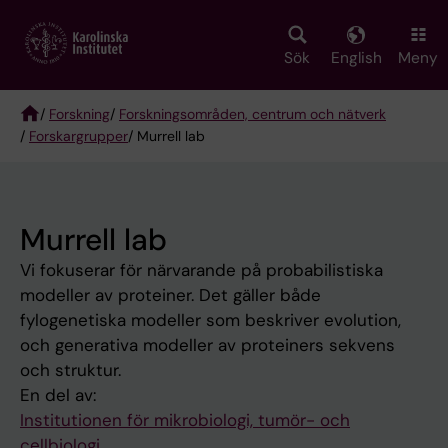
Skip
to
main
Sök
English
Meny
content
/
Forskning
/
Forskningsområden, centrum och nätverk
/
Forskargrupper
/ Murrell lab
Breadcrumb
Murrell lab
Vi fokuserar för närvarande på probabilistiska
modeller av proteiner. Det gäller både
fylogenetiska modeller som beskriver evolution,
och generativa modeller av proteiners sekvens
och struktur.
En del av:
Institutionen för mikrobiologi, tumör- och
cellbiologi