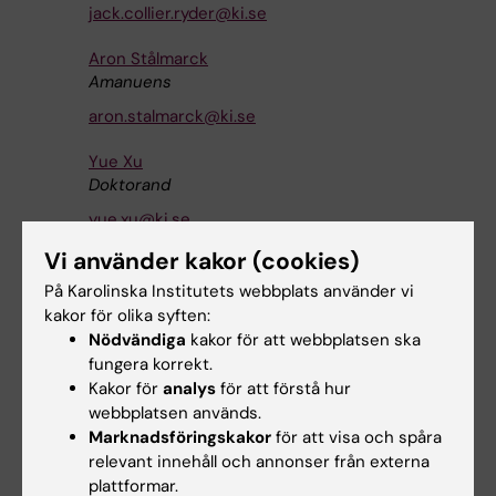
jack.collier.ryder@ki.se
Aron Stålmarck
Amanuens
aron.stalmarck@ki.se
Yue Xu
Doktorand
yue.xu@ki.se
Vi använder kakor (cookies)
På Karolinska Institutets webbplats använder vi
kakor för olika syften:
Nödvändiga
kakor för att webbplatsen ska
Forskningsområden:
fungera korrekt.
Bioinformatik (beräkningsbiologi) (Tillämpningar under
Kakor för
analys
för att förstå hur
10610)
webbplatsen används.
Immunologi inom det medicinska området
Marknadsföringskakor
för att visa och spåra
relevant innehåll och annonser från externa
plattformar.