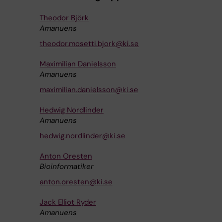
Theodor Björk
Amanuens
theodor.mosetti.bjork@ki.se
Maximilian Danielsson
Amanuens
maximilian.danielsson@ki.se
Hedwig Nordlinder
Amanuens
hedwig.nordlinder@ki.se
Anton Oresten
Bioinformatiker
anton.oresten@ki.se
Jack Elliot Ryder
Amanuens