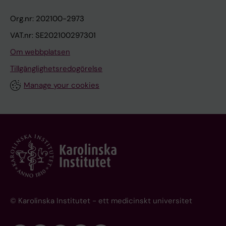
Org.nr: 202100-2973
VAT.nr: SE202100297301
Om webbplatsen
Tillgänglighetsredogörelse
Manage your cookies
© Karolinska Institutet - ett medicinskt universitet