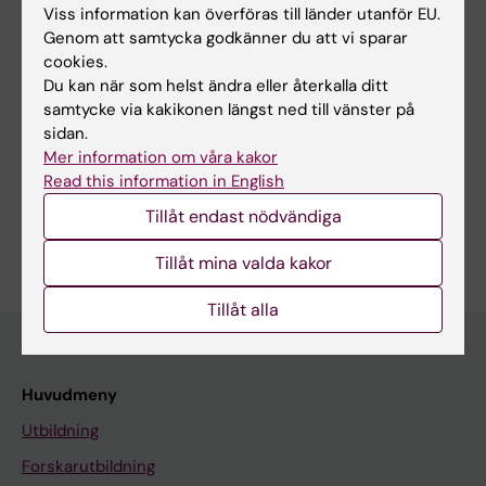
Viss information kan överföras till länder utanför EU.
Innehållsgranskare:
Genom att samtycka godkänner du att vi sparar
Benjamin Sylvester Murrell
cookies.
Redaktör:
Sara Lidman
Du kan när som helst ändra eller återkalla ditt
Sidan uppdaterad:
2026-06-22
samtycke via kakikonen längst ned till vänster på
sidan.
Mer information om våra kakor
Dela
Read this information in English
Tillåt endast nödvändiga
Tillåt mina valda kakor
Tillåt alla
Huvudmeny
Utbildning
Forskarutbildning