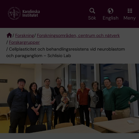
Skip
to
main
Sök
English
Meny
content
/
Forskning
/
Forskningsområden, centrum och nätverk
/
Forskargrupper
Breadcrumb
/ Cellplasticitet och behandlingsresistens vid neuroblastom
och paragangliom – Schlisio Lab