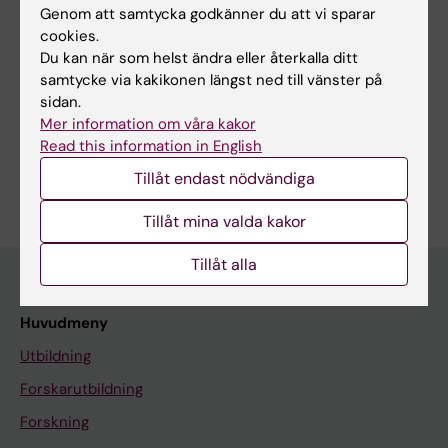
Genom att samtycka godkänner du att vi sparar
Redaktör:
Erika Rindsjö
cookies.
Sidan uppdaterad:
2026-08-06
Du kan när som helst ändra eller återkalla ditt
samtycke via kakikonen längst ned till vänster på
sidan.
Dela
Mer information om våra kakor
Read this information in English
Tillåt endast nödvändiga
Tillåt mina valda kakor
Tillåt alla
Huvudmeny
Utbildning
Forskarutbildning
Forskning