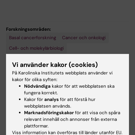
Forskningsområden:
Basal cancerforskning
Cancer och onkologi
Cell- och molekylärbiologi
Medicinsk bioinformatik och systembiologi
Vi använder kakor (cookies)
Neurovetenskaper
På Karolinska Institutets webbplats använder vi
kakor för olika syften:
Nödvändiga
kakor för att webbplatsen ska
Forskningsämnen:
fungera korrekt.
Cellplasticitet
Precisionsmedicin
Singelcellanalys
Spatial
Feokromocytom
Metastaser
Kakor för
analys
för att förstå hur
transkriptomik
Visa alla
webbplatsen används.
Neuroblastom
Paragangliom
Marknadsföringskakor
för att visa och spåra
relevant innehåll och annonser från externa
plattformar.
Innehållsgranskare:
Viss information kan överföras till länder utanför EU.
Susanne Schlisio