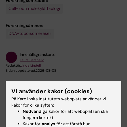
Forskningsområden:
Cell- och molekylärbiologi
Forskningsämnen:
DNA-topoisomeraser
Innehållsgranskare:
Laura Baranello
Redaktör:
Linda Lindell
Sidan uppdaterad:
2026-08-08
Vi använder kakor (cookies)
Dela
På Karolinska Institutets webbplats använder vi
kakor för olika syften:
Nödvändiga
kakor för att webbplatsen ska
fungera korrekt.
Kakor för
analys
för att förstå hur