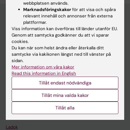
webbplatsen används.
Marknadsföringskakor
för att visa och spåra
relevant innehåll och annonser från externa
plattformar.
Huvudmeny
Viss information kan överföras till länder utanför EU.
Genom att samtycka godkänner du att vi sparar
Utbildning
cookies.
Forskarutbildning
Du kan när som helst ändra eller återkalla ditt
samtycke via kakikonen längst ned till vänster på
Forskning
sidan.
Om KI
Mer information om våra kakor
Read this information in English
Tillåt endast nödvändiga
På gång
Nyheter
Tillåt mina valda kakor
Kalender
Tillåt alla
Student
Ladok