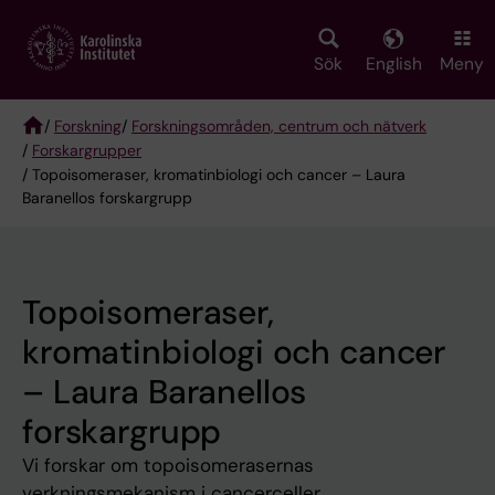
Skip
to
main
Sök
English
Meny
content
/
Forskning
/
Forskningsområden, centrum och nätverk
/
Forskargrupper
Breadcrumb
/ Topoisomeraser, kromatinbiologi och cancer – Laura
Baranellos forskargrupp
Topoisomeraser,
kromatinbiologi och cancer
– Laura Baranellos
forskargrupp
Vi forskar om topoisomerasernas
verkningsmekanism i cancerceller.